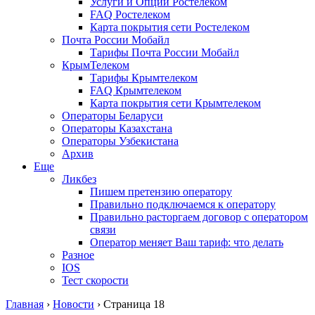
Услуги и Опции Ростелеком
FAQ Ростелеком
Карта покрытия сети Ростелеком
Почта России Мобайл
Тарифы Почта России Мобайл
КрымТелеком
Тарифы Крымтелеком
FAQ Крымтелеком
Карта покрытия сети Крымтелеком
Операторы Беларуси
Операторы Казахстана
Операторы Узбекистана
Архив
Еще
Ликбез
Пишем претензию оператору
Правильно подключаемся к оператору
Правильно расторгаем договор с оператором
связи
Оператор меняет Ваш тариф: что делать
Разное
IOS
Тест скорости
Главная
›
Новости
›
Страница 18