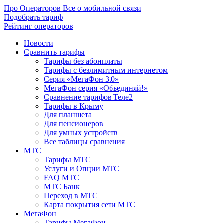
Про Операторов
Все о мобильной связи
Подобрать тариф
Рейтинг операторов
Новости
Сравнить тарифы
Тарифы без абонплаты
Тарифы с безлимитным интернетом
Серия «МегаФон 3.0»
МегаФон серия «Объединяй!»
Сравнение тарифов Теле2
Тарифы в Крыму
Для планшета
Для пенсионеров
Для умных устройств
Все таблицы сравнения
МТС
Тарифы МТС
Услуги и Опции МТС
FAQ МТС
МТС Банк
Переход в МТС
Карта покрытия сети МТС
МегаФон
Тарифы МегаФон