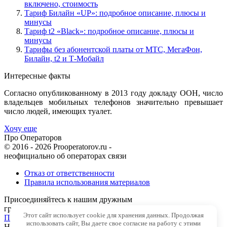
включено, стоимость
Тариф Билайн «UP»: подробное описание, плюсы и
минусы
Тариф t2 «Black»: подробное описание, плюсы и
минусы
Тарифы без абонентской платы от МТС, МегаФон,
Билайн, t2 и Т-Мобайл
Интересные факты
Согласно опубликованному в 2013 году докладу ООН, число
владельцев мобильных телефонов значительно превышает
число людей, имеющих туалет.
Хочу еще
Про Операторов
© 2016 - 2026 Prooperatorov.ru -
неофициально об операторах связи
Отказ от ответственности
Правила использования материалов
Присоединяйтесь к нашим дружным
группам в социальных сетях
Этот сайт использует cookie для хранения данных. Продолжая
Подобрать свой тариф
использовать сайт, Вы даете свое согласие на работу с этими
Наверх