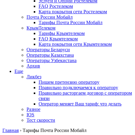
Услуги и Опции Ростелеком
FAQ Ростелеком
Карта покрытия сети Ростелеком
Почта России Мобайл
Тарифы Почта России Мобайл
КрымТелеком
Тарифы Крымтелеком
FAQ Крымтелеком
Карта покрытия сети Крымтелеком
Операторы Беларуси
Операторы Казахстана
Операторы Узбекистана
Архив
Еще
Ликбез
Пишем претензию оператору
Правильно подключаемся к оператору
Правильно расторгаем договор с оператором
связи
Оператор меняет Ваш тариф: что делать
Разное
IOS
Тест скорости
Главная
›
Тарифы Почта России Мобайл