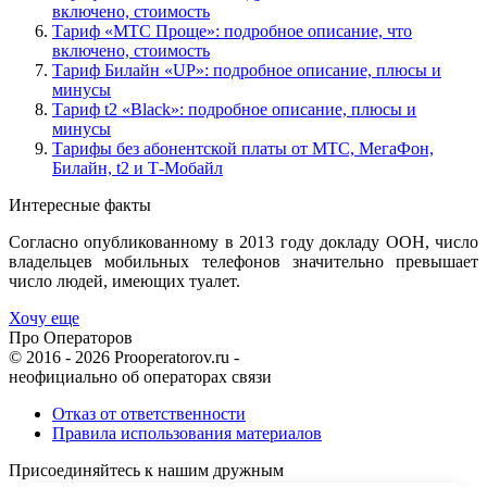
включено, стоимость
Тариф «МТС Проще»: подробное описание, что
включено, стоимость
Тариф Билайн «UP»: подробное описание, плюсы и
минусы
Тариф t2 «Black»: подробное описание, плюсы и
минусы
Тарифы без абонентской платы от МТС, МегаФон,
Билайн, t2 и Т-Мобайл
Интересные факты
Согласно опубликованному в 2013 году докладу ООН, число
владельцев мобильных телефонов значительно превышает
число людей, имеющих туалет.
Хочу еще
Про Операторов
© 2016 - 2026 Prooperatorov.ru -
неофициально об операторах связи
Отказ от ответственности
Правила использования материалов
Присоединяйтесь к нашим дружным