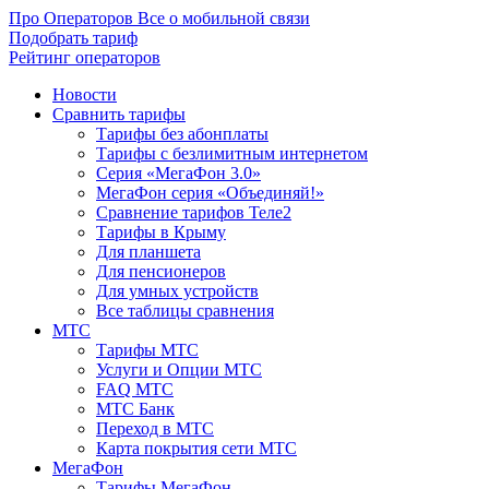
Про Операторов
Все о мобильной связи
Подобрать тариф
Рейтинг операторов
Новости
Сравнить тарифы
Тарифы без абонплаты
Тарифы с безлимитным интернетом
Серия «МегаФон 3.0»
МегаФон серия «Объединяй!»
Сравнение тарифов Теле2
Тарифы в Крыму
Для планшета
Для пенсионеров
Для умных устройств
Все таблицы сравнения
МТС
Тарифы МТС
Услуги и Опции МТС
FAQ МТС
МТС Банк
Переход в МТС
Карта покрытия сети МТС
МегаФон
Тарифы МегаФон