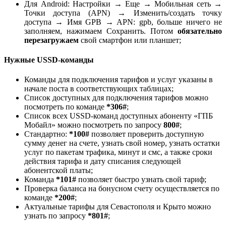
Для Android: Настройки → Еще → Мобильная сеть →
Точки доступа (APN) → Изменить/создать точку
доступа → Имя GPB → APN: gpb, больше ничего не
заполняем, нажимаем Сохранить. Потом
обязательно
перезагружаем
свой смартфон или планшет;
Нужные USSD-команды
Команды для подключения тарифов и услуг указаны в
начале поста в соответствующих таблицах;
Список доступных для подключения тарифов можно
посмотреть по команде
*306#
;
Список всех USSD-команд доступных абоненту «ГПБ
Мобайл» можно посмотреть по запросу
800#
;
Стандартно:
*100#
позволяет проверить доступную
сумму денег на счете, узнать свой номер, узнать остатки
услуг по пакетам трафика, минут и смс, а также сроки
действия тарифа и дату списания следующей
абонентской платы;
Команда
*101#
позволяет быстро узнать свой тариф;
Проверка баланса на бонусном счету осуществляется по
команде
*200#
;
Актуальные тарифы для Севастополя и Крыто можно
узнать по запросу
*801#
;