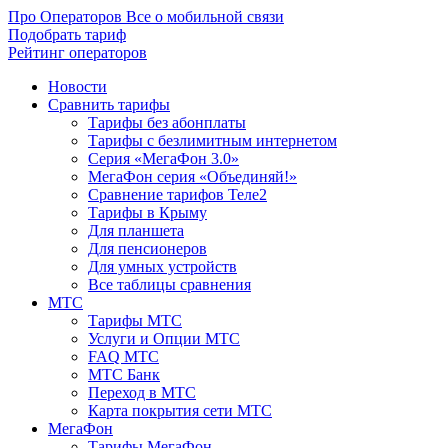
Про Операторов
Все о мобильной связи
Подобрать тариф
Рейтинг операторов
Новости
Сравнить тарифы
Тарифы без абонплаты
Тарифы с безлимитным интернетом
Серия «МегаФон 3.0»
МегаФон серия «Объединяй!»
Сравнение тарифов Теле2
Тарифы в Крыму
Для планшета
Для пенсионеров
Для умных устройств
Все таблицы сравнения
МТС
Тарифы МТС
Услуги и Опции МТС
FAQ МТС
МТС Банк
Переход в МТС
Карта покрытия сети МТС
МегаФон
Тарифы МегаФон