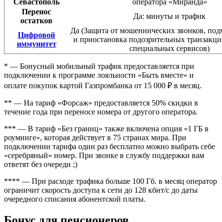
Севастополь
оператора «Миранда»
Перенос
Да: минуты и трафик
остатков
Да (Защита от мошеннических звонков, по
Цифровой
и приостановка подозрительных транзакц
иммунитет
специальных сервисов)
* — Бонусный мобильный трафик предоставляется при
подключении к программе лояльности «Быть вместе» и
оплате покупок картой Газпромбанка от 15 000 ₽ в месяц.
** — На тариф «Форсаж» предоставляется 50% скидки в
течение года при переносе номера от другого оператора.
*** — В тариф «Без границ» также включена опция «1 ГБ в
роуминге», которая действует в 75 странах мира. При
подключении тарифа один раз бесплатно можно выбрать себе
«серебряный» номер. При звонке в службу поддержки вам
ответят без очереди ;)
**** — При расходе трафика больше 100 Гб. в месяц оператор
ограничит скорость доступа к сети до 128 кбит/c до даты
очередного списания абонентской платы.
Бонус для пенсионеров