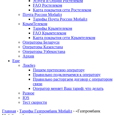
Услуги и Опции Ростелеком
FAQ Ростелеком
Карта покрытия сети Ростелеком
Почта России Мобайл
Тарифы Почта России Мобайл
КрымТелеком
Тарифы Крымтелеком
FAQ Крымтелеком
Карта покрытия сети Крымтелеком
Операторы Беларуси
Операторы Казахстана
Операторы Узбекистана
Архив
Еще
Ликбез
Пишем претензию оператору
Правильно подключаемся к оператору
Правильно расторгаем договор с оператором
связи
Оператор меняет Ваш тариф: что делать
Разное
IOS
Тест скорости
Главная
›
Тарифы Газпромбанк Мобайл
›
«Газпромбанк