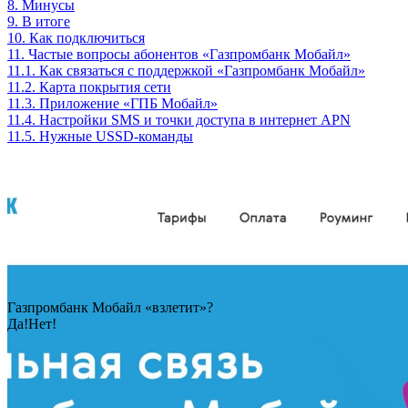
8.
Минусы
9.
В итоге
10.
Как подключиться
11.
Частые вопросы абонентов «Газпромбанк Мобайл»
11.1.
Как связаться с поддержкой «Газпромбанк Мобайл»
11.2.
Карта покрытия сети
11.3.
Приложение «ГПБ Мобайл»
11.4.
Настройки SMS и точки доступа в интернет APN
11.5.
Нужные USSD-команды
Газпромбанк Мобайл «взлетит»?
Да!
Нет!