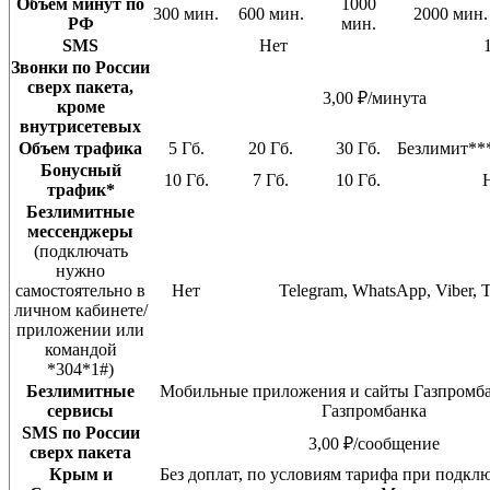
Объем минут по
1000
300 мин.
600 мин.
2000 мин.
РФ
мин.
SMS
Нет
Звонки по России
сверх пакета,
3,00 ₽/минута
кроме
внутрисетевых
Объем трафика
5 Гб.
20 Гб.
30 Гб.
Безлимит**
Бонусный
10 Гб.
7 Гб.
10 Гб.
трафик*
Безлимитные
мессенджеры
(подключать
нужно
самостоятельно в
Нет
Telegram, WhatsApp, Viber,
личном кабинете/
приложении или
командой
*304*1#)
Безлимитные
Мобильные приложения и сайты Газпромб
сервисы
Газпромбанка
SMS по России
3,00 ₽/сообщение
сверх пакета
Крым и
Без доплат, по условиям тарифа при подкл