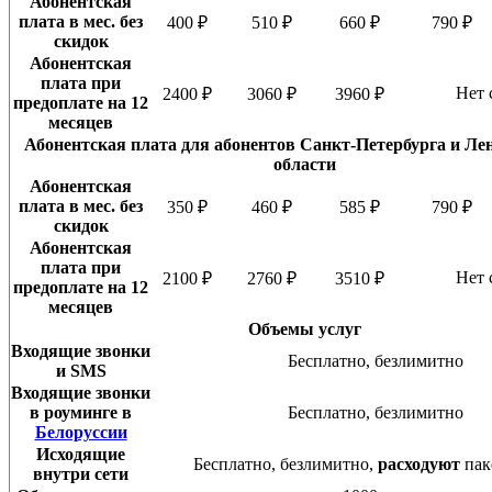
Абонентская
плата в мес. без
400 ₽
510 ₽
660 ₽
790 ₽
скидок
Абонентская
плата при
Нет 
2400 ₽
3060 ₽
3960 ₽
предоплате на 12
месяцев
Абонентская плата для абонентов Санкт-Петербурга и Ле
области
Абонентская
плата в мес. без
350 ₽
460 ₽
585 ₽
790 ₽
скидок
Абонентская
плата при
Нет 
2100 ₽
2760 ₽
3510 ₽
предоплате на 12
месяцев
Объемы услуг
Входящие звонки
Бесплатно, безлимитно
и SMS
Входящие звонки
в роуминге в
Бесплатно, безлимитно
Белоруссии
Исходящие
Бесплатно, безлимитно,
расходуют
пак
внутри сети