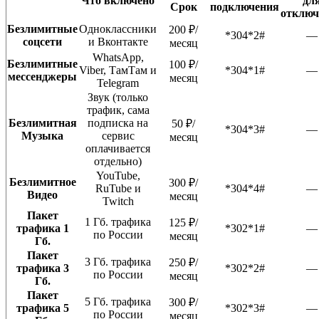
Что включено
дл
Срок
подключения
отключ
Безлимитные
Одноклассники
200 ₽/
*304*2#
—
соцсети
и Вконтакте
месяц
WhatsApp,
Безлимитные
100 ₽/
Viber, ТамТам и
*304*1#
—
мессенджеры
месяц
Telegram
Звук (только
трафик, сама
Безлимитная
подписка на
50 ₽/
*304*3#
—
Музыка
сервис
месяц
оплачивается
отдельно)
YouTube,
Безлимитное
300 ₽/
RuTube и
*304*4#
—
Видео
месяц
Twitch
Пакет
1 Гб. трафика
125 ₽/
трафика 1
*302*1#
—
по России
месяц
Гб.
Пакет
3 Гб. трафика
250 ₽/
трафика 3
*302*2#
—
по России
месяц
Гб.
Пакет
5 Гб. трафика
300 ₽/
трафика 5
*302*3#
—
по России
месяц