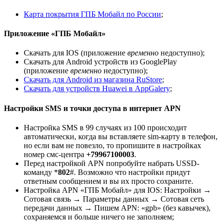
Карта покрытия ГПБ Мобайл по России
;
Приложение «ГПБ Мобайл»
Скачать для IOS (приложение
временно
недоступно);
Скачать для Android устройств из GooglePlay
(приложение
временно
недоступно);
Скачать для Android из магазина RuStore
;
Скачать для устройств Huawei в AppGalery
;
Настройки SMS и точки доступа в интернет APN
Настройка SMS в 99 случаях из 100 происходит
автоматически, когда вы вставляете sim-карту в телефон,
но если вам не повезло, то пропишите в настройках
номер смс-центра
+79967100003
.
Перед настройкой APN попробуйте набрать USSD-
команду *
802
#. Возможно что настройки придут
ответным сообщением и вы их просто сохраните.
Настройка APN «ГПБ Мобайл» для IOS: Настройки →
Сотовая связь → Параметры данных → Сотовая сеть
передачи данных → Пишем APN: «gpb» (без кавычек),
сохраняемся и больше ничего не заполняем;