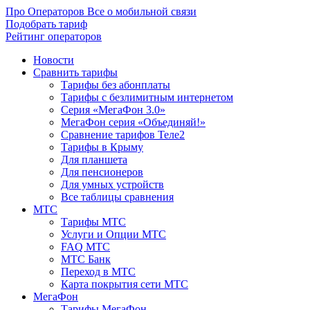
Про Операторов
Все о мобильной связи
Подобрать тариф
Рейтинг операторов
Новости
Сравнить тарифы
Тарифы без абонплаты
Тарифы с безлимитным интернетом
Серия «МегаФон 3.0»
МегаФон серия «Объединяй!»
Сравнение тарифов Теле2
Тарифы в Крыму
Для планшета
Для пенсионеров
Для умных устройств
Все таблицы сравнения
МТС
Тарифы МТС
Услуги и Опции МТС
FAQ МТС
МТС Банк
Переход в МТС
Карта покрытия сети МТС
МегаФон
Тарифы МегаФон