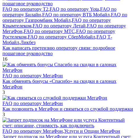
FAQ по оператору T2
,
FAQ по оператору Yota
,
FAQ по
оператору Билайн
,
FAQ по оператору ВТБ Мобайл
,
FAQ по
оператору Газпромбанк Мобайл
,
FAQ по оператору
Крымтелеком
,
FAQ по оператору Летай
,
FAQ по оператору
МегаФон
,
FAQ по оператору МТС
,
FAQ по оператору
Ростелеком
,
FAQ по оператору СберМобайл
,
FAQ Т-
Мобайл
,
Ликбез
Как написать претензию оператору связи: подробное
пошаговое руководство
16
FAQ по оператору МегаФон
Как обменять бонусы «Спасибо» на скидки в салонах
МегаФон
3
FAQ по оператору МегаФон
Как позвонить в МегаФон и связаться со службой поддержки
3
FAQ по оператору МегаФон
,
Услуги и Опции МегаФон
Запрет подписок на МегаФоне или услуга Контентный счет: