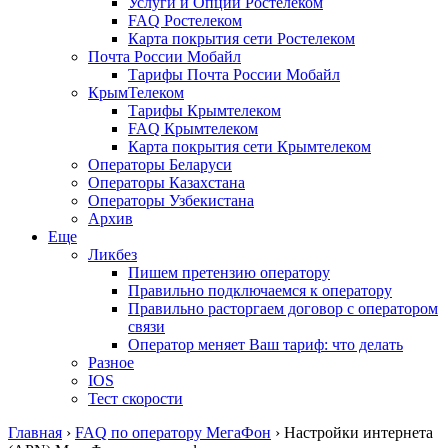
Услуги и Опции Ростелеком
FAQ Ростелеком
Карта покрытия сети Ростелеком
Почта России Мобайл
Тарифы Почта России Мобайл
КрымТелеком
Тарифы Крымтелеком
FAQ Крымтелеком
Карта покрытия сети Крымтелеком
Операторы Беларуси
Операторы Казахстана
Операторы Узбекистана
Архив
Еще
Ликбез
Пишем претензию оператору
Правильно подключаемся к оператору
Правильно расторгаем договор с оператором
связи
Оператор меняет Ваш тариф: что делать
Разное
IOS
Тест скорости
Главная
›
FAQ по оператору МегаФон
›
Настройки интернета