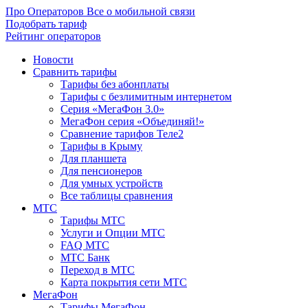
Про Операторов
Все о мобильной связи
Подобрать тариф
Рейтинг операторов
Новости
Сравнить тарифы
Тарифы без абонплаты
Тарифы с безлимитным интернетом
Серия «МегаФон 3.0»
МегаФон серия «Объединяй!»
Сравнение тарифов Теле2
Тарифы в Крыму
Для планшета
Для пенсионеров
Для умных устройств
Все таблицы сравнения
МТС
Тарифы МТС
Услуги и Опции МТС
FAQ МТС
МТС Банк
Переход в МТС
Карта покрытия сети МТС
МегаФон
Тарифы МегаФон