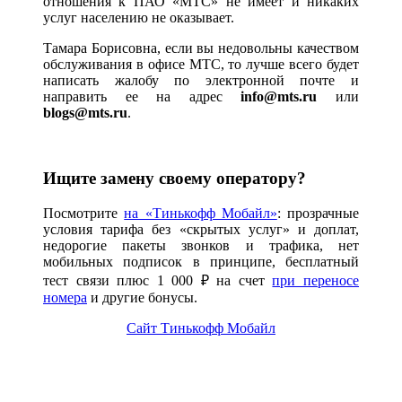
отношения к ПАО «МТС» не имеет и никаких
услуг населению не оказывает.
Тамара Борисовна, если вы недовольны качеством
обслуживания в офисе МТС, то лучше всего будет
написать жалобу по электронной почте и
направить ее на адрес
info@mts.ru
или
blogs@mts.ru
.
Ищите замену своему оператору?
Посмотрите
на «Тинькофф Мобайл»
: прозрачные
условия тарифа без «скрытых услуг» и доплат,
недорогие пакеты звонков и трафика, нет
мобильных подписок в принципе, бесплатный
тест связи плюс 1 000 ₽ на счет
при переносе
номера
и другие бонусы.
Сайт Тинькофф Мобайл