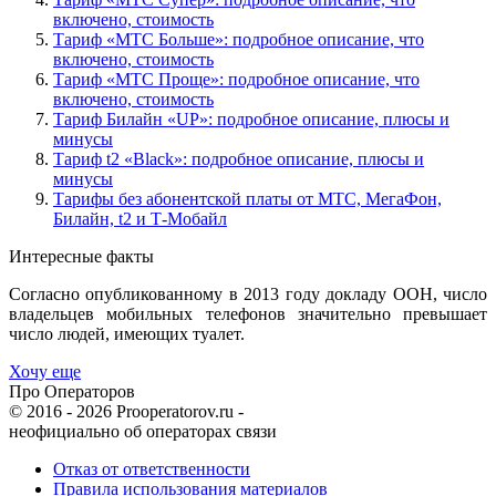
включено, стоимость
Тариф «МТС Больше»: подробное описание, что
включено, стоимость
Тариф «МТС Проще»: подробное описание, что
включено, стоимость
Тариф Билайн «UP»: подробное описание, плюсы и
минусы
Тариф t2 «Black»: подробное описание, плюсы и
минусы
Тарифы без абонентской платы от МТС, МегаФон,
Билайн, t2 и Т-Мобайл
Интересные факты
Согласно опубликованному в 2013 году докладу ООН, число
владельцев мобильных телефонов значительно превышает
число людей, имеющих туалет.
Хочу еще
Про Операторов
© 2016 - 2026 Prooperatorov.ru -
неофициально об операторах связи
Отказ от ответственности
Правила использования материалов