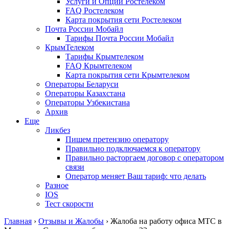
Услуги и Опции Ростелеком
FAQ Ростелеком
Карта покрытия сети Ростелеком
Почта России Мобайл
Тарифы Почта России Мобайл
КрымТелеком
Тарифы Крымтелеком
FAQ Крымтелеком
Карта покрытия сети Крымтелеком
Операторы Беларуси
Операторы Казахстана
Операторы Узбекистана
Архив
Еще
Ликбез
Пишем претензию оператору
Правильно подключаемся к оператору
Правильно расторгаем договор с оператором
связи
Оператор меняет Ваш тариф: что делать
Разное
IOS
Тест скорости
Главная
›
Отзывы и Жалобы
›
Жалоба на работу офиса МТС в