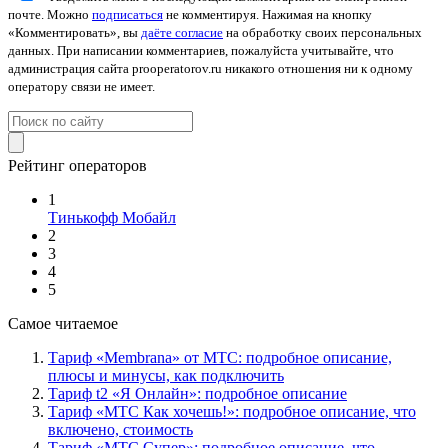
почте. Можно
подписаться
не комментируя. Нажимая на кнопку
«Комментировать», вы
даёте согласие
на обработку своих персональных
данных. При написании комментариев, пожалуйста учитывайте, что
администрация сайта prooperatorov.ru никакого отношения ни к одному
оператору связи не имеет.
Рейтинг операторов
1
Тинькофф Мобайл
2
3
4
5
Самое читаемое
Тариф «Membrana» от МТС: подробное описание,
плюсы и минусы, как подключить
Тариф t2 «Я Онлайн»: подробное описание
Тариф «МТС Как хочешь!»: подробное описание, что
включено, стоимость
Тариф «МТС Супер»: подробное описание, что