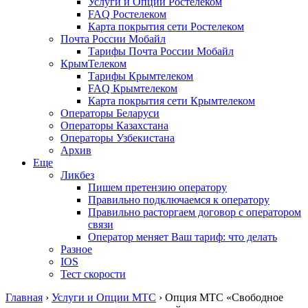
Услуги и Опции Ростелеком
FAQ Ростелеком
Карта покрытия сети Ростелеком
Почта России Мобайл
Тарифы Почта России Мобайл
КрымТелеком
Тарифы Крымтелеком
FAQ Крымтелеком
Карта покрытия сети Крымтелеком
Операторы Беларуси
Операторы Казахстана
Операторы Узбекистана
Архив
Еще
Ликбез
Пишем претензию оператору
Правильно подключаемся к оператору
Правильно расторгаем договор с оператором
связи
Оператор меняет Ваш тариф: что делать
Разное
IOS
Тест скорости
Главная
›
Услуги и Опции МТС
›
Опция МТС «Свободное