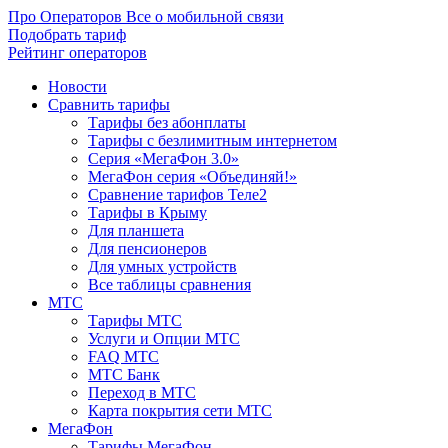
Про Операторов
Все о мобильной связи
Подобрать тариф
Рейтинг операторов
Новости
Сравнить тарифы
Тарифы без абонплаты
Тарифы с безлимитным интернетом
Серия «МегаФон 3.0»
МегаФон серия «Объединяй!»
Сравнение тарифов Теле2
Тарифы в Крыму
Для планшета
Для пенсионеров
Для умных устройств
Все таблицы сравнения
МТС
Тарифы МТС
Услуги и Опции МТС
FAQ МТС
МТС Банк
Переход в МТС
Карта покрытия сети МТС
МегаФон
Тарифы МегаФон