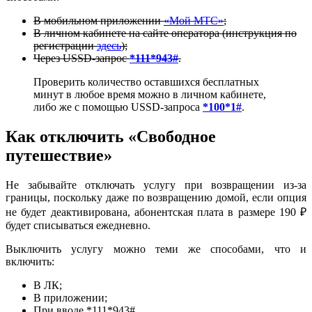
В мобильном приложении
«Мой МТС»
;
В личном кабинете на сайте оператора (инструкция по
регистрации
здесь
);
Через USSD-запрос
*111*943#
.
Проверить количество оставшихся бесплатных
минут в любое время можно в личном кабинете,
либо же с помощью USSD-запроса
*100*1#
.
Как отключить «Свободное
путешествие»
Не забывайте отключать услугу при возвращении из-за
границы, поскольку даже по возвращению домой, если опция
не будет деактивирована, абонентская плата в размере 190 ₽
будет списываться ежедневно.
Выключить услугу можно теми же способами, что и
включить:
В ЛК;
В приложении;
При вводе *111*943#.