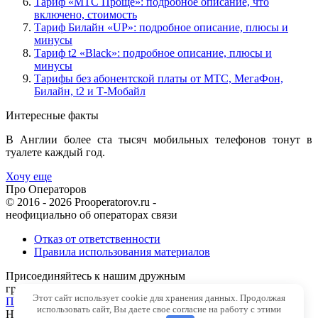
Тариф «МТС Проще»: подробное описание, что
включено, стоимость
Тариф Билайн «UP»: подробное описание, плюсы и
минусы
Тариф t2 «Black»: подробное описание, плюсы и
минусы
Тарифы без абонентской платы от МТС, МегаФон,
Билайн, t2 и Т-Мобайл
Интересные факты
В Англии более ста тысяч мобильных телефонов тонут в
туалете каждый год.
Хочу еще
Про Операторов
© 2016 - 2026 Prooperatorov.ru -
неофициально об операторах связи
Отказ от ответственности
Правила использования материалов
Присоединяйтесь к нашим дружным
группам в социальных сетях
Этот сайт использует cookie для хранения данных. Продолжая
Подобрать свой тариф
использовать сайт, Вы даете свое согласие на работу с этими
Наверх