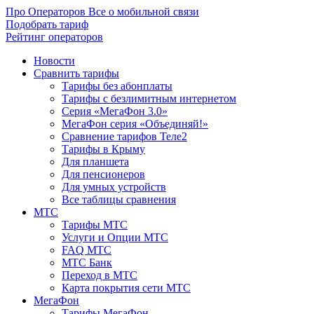
Про Операторов
Все о мобильной связи
Подобрать тариф
Рейтинг операторов
Новости
Сравнить тарифы
Тарифы без абонплаты
Тарифы с безлимитным интернетом
Серия «МегаФон 3.0»
МегаФон серия «Объединяй!»
Сравнение тарифов Теле2
Тарифы в Крыму
Для планшета
Для пенсионеров
Для умных устройств
Все таблицы сравнения
МТС
Тарифы МТС
Услуги и Опции МТС
FAQ МТС
МТС Банк
Переход в МТС
Карта покрытия сети МТС
МегаФон
Тарифы МегаФон