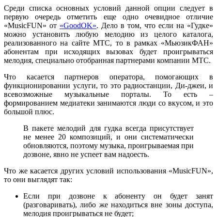
Среди списка основных условий данной опции следует в
первую очередь отметить еще одно очевидное отличие
«MusicFUN» от
«GoodOK»
. Дело в том, что если на «Гудке»
можно установить любую мелодию из целого каталога,
реализованного на сайте МТС, то в рамках «МьюзикФАН»
абонентам при исходящих вызовах будет проигрываться
мелодия, специально отобранная партнерами компании МТС.
Что касается партнеров оператора, помогающих в
функционировании услуги, то это радиостанции, Ди-джеи, и
всевозможные музыкальные порталы. То есть –
формированием медиатеки занимаются люди со вкусом, и это
большой плюс.
В пакете мелодий для гудка всегда присутствует
не менее 20 композиций, и они систематически
обновляются, поэтому музыка, проигрываемая при
дозвоне, явно не успеет вам надоесть.
Что же касается других условий использования «MusicFUN»,
то они выглядят так:
Если при дозвоне к абоненту он будет занят
(разговаривать), либо же находиться вне зоны доступа,
мелодия проигрываться не будет;