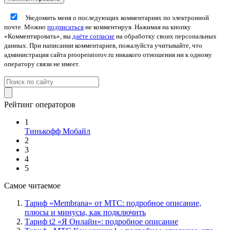
Уведомить меня о последующих комментариях по электронной
почте. Можно
подписаться
не комментируя. Нажимая на кнопку
«Комментировать», вы
даёте согласие
на обработку своих персональных
данных. При написании комментариев, пожалуйста учитывайте, что
администрация сайта prooperatorov.ru никакого отношения ни к одному
оператору связи не имеет.
Рейтинг операторов
1
Тинькофф Мобайл
2
3
4
5
Самое читаемое
Тариф «Membrana» от МТС: подробное описание,
плюсы и минусы, как подключить
Тариф t2 «Я Онлайн»: подробное описание