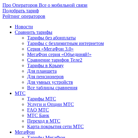
Про Операторов
Все о мобильной связи
Подобрать тариф
Рейтинг операторов
Новости
Сравнить тарифы
Тарифы без абонплаты
Тарифы с безлимитным интернетом
Серия «МегаФон 3.0»
МегаФон серия «Объединяй!»
Сравнение тарифов Теле2
Тарифы в Крыму
Для планшета
Для пенсионеров
Для умных устройств
Все таблицы сравнения
МТС
Тарифы МТС
Услуги и Опции МТС
FAQ МТС
МТС Банк
Переход в МТС
Карта покрытия сети МТС
МегаФон
Тарифы МегаФон