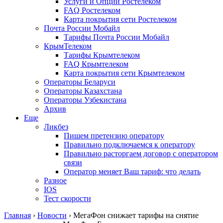
Услуги и Опции Ростелеком
FAQ Ростелеком
Карта покрытия сети Ростелеком
Почта России Мобайл
Тарифы Почта России Мобайл
КрымТелеком
Тарифы Крымтелеком
FAQ Крымтелеком
Карта покрытия сети Крымтелеком
Операторы Беларуси
Операторы Казахстана
Операторы Узбекистана
Архив
Еще
Ликбез
Пишем претензию оператору
Правильно подключаемся к оператору
Правильно расторгаем договор с оператором
связи
Оператор меняет Ваш тариф: что делать
Разное
IOS
Тест скорости
Главная
›
Новости
›
МегаФон снижает тарифы на снятие