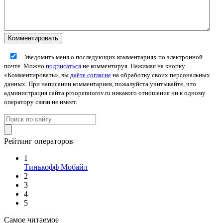
Уведомить меня о последующих комментариях по электронной
почте. Можно
подписаться
не комментируя. Нажимая на кнопку
«Комментировать», вы
даёте согласие
на обработку своих персональных
данных. При написании комментариев, пожалуйста учитывайте, что
администрация сайта prooperatorov.ru никакого отношения ни к одному
оператору связи не имеет.
Рейтинг операторов
1
Тинькофф Мобайл
2
3
4
5
Самое читаемое