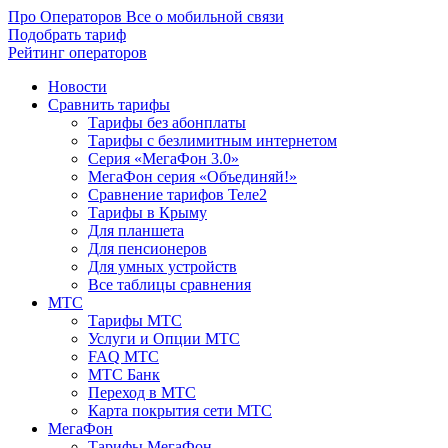
Про Операторов
Все о мобильной связи
Подобрать тариф
Рейтинг операторов
Новости
Сравнить тарифы
Тарифы без абонплаты
Тарифы с безлимитным интернетом
Серия «МегаФон 3.0»
МегаФон серия «Объединяй!»
Сравнение тарифов Теле2
Тарифы в Крыму
Для планшета
Для пенсионеров
Для умных устройств
Все таблицы сравнения
МТС
Тарифы МТС
Услуги и Опции МТС
FAQ МТС
МТС Банк
Переход в МТС
Карта покрытия сети МТС
МегаФон
Тарифы МегаФон