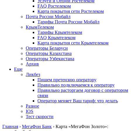
Услуги и Опции Ростелеком
FAQ Ростелеком
Карта покрытия сети Ростелеком
Почта России Мобайл
Тарифы Почта России Мобайл
КрымТелеком
Тарифы Крымтелеком
FAQ Крымтелеком
Карта покрытия сети Крымтелеком
Операторы Беларуси
Операторы Казахстана
Операторы Узбекистана
Архив
Еще
Ликбез
Пишем претензию оператору
Правильно подключаемся к оператору
Правильно расторгаем договор с оператором
связи
Оператор меняет Ваш тариф: что делать
Разное
IOS
Тест скорости
Главная
›
МегаФон Банк
›
Карта «МегаФон Золото»: