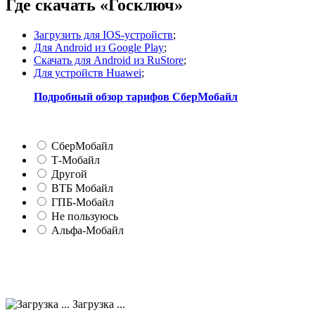
Где скачать «Госключ»
Загрузить для IOS-устройств
;
Для Android из Google Play
;
Скачать для Android из RuStore
;
Для устройств Huawei
;
Подробный обзор тарифов СберМобайл
СберМобайл
Т-Мобайл
Другой
ВТБ Мобайл
ГПБ-Мобайл
Не пользуюсь
Альфа-Мобайл
Загрузка ...