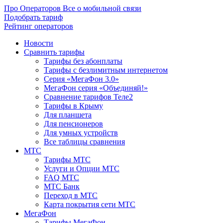
Про Операторов
Все о мобильной связи
Подобрать тариф
Рейтинг операторов
Новости
Сравнить тарифы
Тарифы без абонплаты
Тарифы с безлимитным интернетом
Серия «МегаФон 3.0»
МегаФон серия «Объединяй!»
Сравнение тарифов Теле2
Тарифы в Крыму
Для планшета
Для пенсионеров
Для умных устройств
Все таблицы сравнения
МТС
Тарифы МТС
Услуги и Опции МТС
FAQ МТС
МТС Банк
Переход в МТС
Карта покрытия сети МТС
МегаФон
Тарифы МегаФон