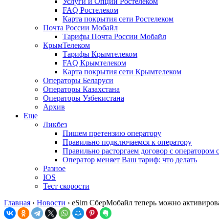
Услуги и Опции Ростелеком
FAQ Ростелеком
Карта покрытия сети Ростелеком
Почта России Мобайл
Тарифы Почта России Мобайл
КрымТелеком
Тарифы Крымтелеком
FAQ Крымтелеком
Карта покрытия сети Крымтелеком
Операторы Беларуси
Операторы Казахстана
Операторы Узбекистана
Архив
Еще
Ликбез
Пишем претензию оператору
Правильно подключаемся к оператору
Правильно расторгаем договор с оператором 
Оператор меняет Ваш тариф: что делать
Разное
IOS
Тест скорости
Главная
›
Новости
›
eSim СберМобайл теперь можно активирова