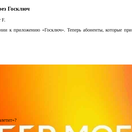
рез Госключ
 F.
ии к приложению «Госключ». Теперь абоненты, которые прио
.
злетит»?