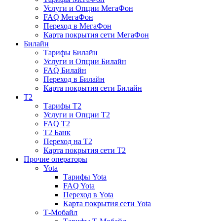
Услуги и Опции МегаФон
FAQ МегаФон
Переход в МегаФон
Карта покрытия сети МегаФон
Билайн
Тарифы Билайн
Услуги и Опции Билайн
FAQ Билайн
Переход в Билайн
Карта покрытия сети Билайн
T2
Тарифы T2
Услуги и Опции T2
FAQ T2
T2 Банк
Переход на T2
Карта покрытия сети T2
Прочие операторы
Yota
Тарифы Yota
FAQ Yota
Переход в Yota
Карта покрытия сети Yota
Т-Мобайл