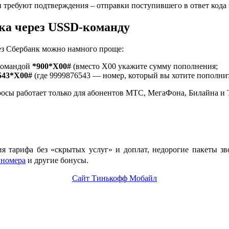
требуют подтверждения – отправки поступившего в ответ кода 
ка через USSD-команду
ез Сбербанк можно намного проще:
 командой
*900*Х00#
(вместо Х00 укажите сумму пополнения;
543*Х00#
(где 9999876543 — номер, который вы хотите пополни
осы работает только для абонентов МТС, МегаФона, Билайна и 
ия тарифа без «скрытых услуг» и доплат, недорогие пакеты з
 номера
и другие бонусы.
Сайт Тинькофф Мобайл