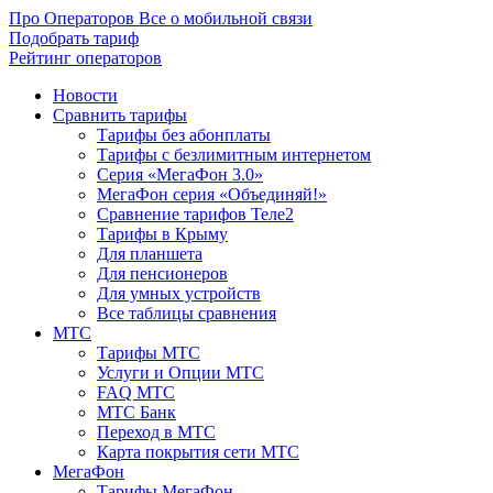
Про Операторов
Все о мобильной связи
Подобрать тариф
Рейтинг операторов
Новости
Сравнить тарифы
Тарифы без абонплаты
Тарифы с безлимитным интернетом
Серия «МегаФон 3.0»
МегаФон серия «Объединяй!»
Сравнение тарифов Теле2
Тарифы в Крыму
Для планшета
Для пенсионеров
Для умных устройств
Все таблицы сравнения
МТС
Тарифы МТС
Услуги и Опции МТС
FAQ МТС
МТС Банк
Переход в МТС
Карта покрытия сети МТС
МегаФон
Тарифы МегаФон