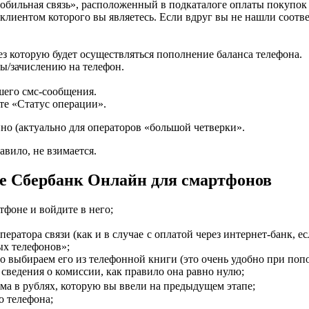
бильная связь», расположенный в подкаталоге оплаты покупок 
 клиентом которого вы являетесь. Если вдруг вы не нашли соот
з которую будет осуществляться пополнение баланса телефона.
ы/зачислению на телефон.
шего смс-сообщения.
те «Статус операции».
но (актуально для операторов «большой четверки».
авило, не взимается.
ие Сбербанк Онлайн для смартфонов
фоне и войдите в него;
ератора связи (как и в случае с оплатой через интернет-банк, 
х телефонов»;
о выбираем его из телефонной книги (это очень удобно при поп
ведения о комиссии, как правило она равно нулю;
а в рублях, которую вы ввели на предыдущем этапе;
о телефона;