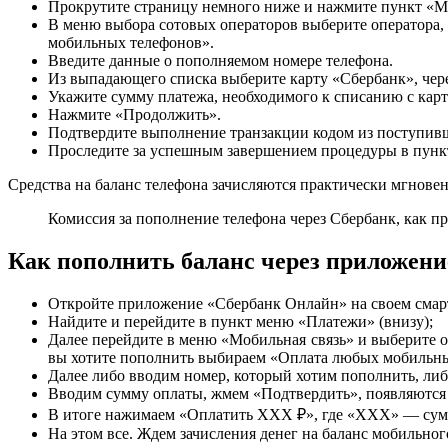
Прокрутите страницу немного ниже и нажмите пункт «Мо
В меню выбора сотовых операторов выберите оператора,
мобильных телефонов».
Введите данные о пополняемом номере телефона.
Из выпадающего списка выберите карту «Сбербанк», чере
Укажите сумму платежа, необходимого к списанию с карт
Нажмите «Продолжить».
Подтвердите выполнение транзакции кодом из поступив
Проследите за успешным завершением процедуры в пунк
Средства на баланс телефона зачисляются практически мгновен
Комиссия за пополнение телефона через Сбербанк, как пр
Как пополнить баланс через приложен
Откройте приложение «Сбербанк Онлайн» на своем смарт
Найдите и перейдите в пункт меню «Платежи» (внизу);
Далее перейдите в меню «Мобильная связь» и выберите оп
вы хотите пополнить выбираем «Оплата любых мобильны
Далее либо вводим номер, который хотим пополнить, либ
Вводим сумму оплаты, жмем «Подтвердить», появляются с
В итоге нажимаем «Оплатить XXX ₽», где «XXX» — сумм
На этом все. Ждем зачисления денег на баланс мобильног