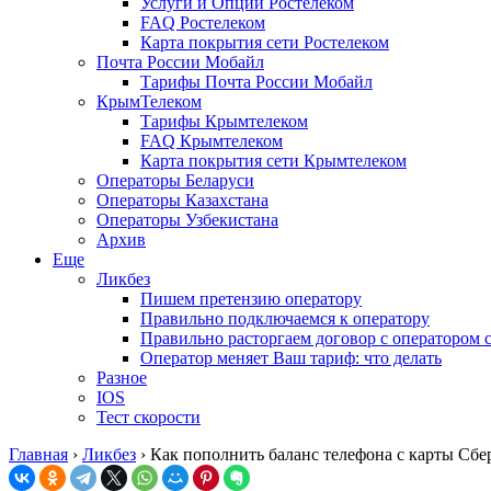
Услуги и Опции Ростелеком
FAQ Ростелеком
Карта покрытия сети Ростелеком
Почта России Мобайл
Тарифы Почта России Мобайл
КрымТелеком
Тарифы Крымтелеком
FAQ Крымтелеком
Карта покрытия сети Крымтелеком
Операторы Беларуси
Операторы Казахстана
Операторы Узбекистана
Архив
Еще
Ликбез
Пишем претензию оператору
Правильно подключаемся к оператору
Правильно расторгаем договор с оператором 
Оператор меняет Ваш тариф: что делать
Разное
IOS
Тест скорости
Главная
›
Ликбез
›
Как пополнить баланс телефона с карты Сбе