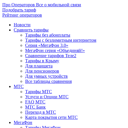
Про Операторов
Все о мобильной связи
Подобрать тариф
Рейтинг операторов
Новости
Сравнить тарифы
Тарифы без абонплаты
Тарифы с безлимитным интернетом
Серия «МегаФон 3.0»
МегаФон серия «Объединяй!»
Сравнение тарифов Теле2
Тарифы в Крыму
Для планшета
Для пенсионеров
Для умных устройств
Все таблицы сравнения
МТС
Тарифы МТС
Услуги и Опции МТС
FAQ МТС
МТС Банк
Переход в МТС
Карта покрытия сети МТС
МегаФон
Тарифы МегаФон