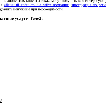
ания абонентов, клиенты также могут получить всю интересую
ия
«Личный кабинет» на сайте компании
(
инструкция по реги
 удалить ненужные при необходимости.
атные услуги Теле2»
2