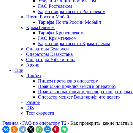
Услуги и Опции Ростелеком
FAQ Ростелеком
Карта покрытия сети Ростелеком
Почта России Мобайл
Тарифы Почта России Мобайл
КрымТелеком
Тарифы Крымтелеком
FAQ Крымтелеком
Карта покрытия сети Крымтелеком
Операторы Беларуси
Операторы Казахстана
Операторы Узбекистана
Архив
Еще
Ликбез
Пишем претензию оператору
Правильно подключаемся к оператору
Правильно расторгаем договор с оператором 
Оператор меняет Ваш тариф: что делать
Разное
IOS
Тест скорости
Главная
›
FAQ по оператору T2
›
Как проверить, какие платны