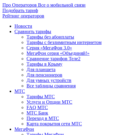
Про Операторов
Все о мобильной связи
Подобрать тариф
Рейтинг операторов
Новости
Сравнить тарифы
Тарифы без абонплаты
Тарифы с безлимитным интернетом
Серия «МегаФон 3.0»
МегаФон серия «Объединяй!»
Сравнение тарифов Теле2
Тарифы в Крыму
Для планшета
Для пенсионеров
Для умных устройств
Все таблицы сравнения
МТС
Тарифы МТС
Услуги и Опции МТС
FAQ МТС
МТС Банк
Переход в МТС
Карта покрытия сети МТС
МегаФон
Тарифы МегаФон