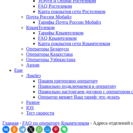
Услуги и Опции Ростелеком
FAQ Ростелеком
Карта покрытия сети Ростелеком
Почта России Мобайл
Тарифы Почта России Мобайл
КрымТелеком
Тарифы Крымтелеком
FAQ Крымтелеком
Карта покрытия сети Крымтелеком
Операторы Беларуси
Операторы Казахстана
Операторы Узбекистана
Архив
Еще
Ликбез
Пишем претензию оператору
Правильно подключаемся к оператору
Правильно расторгаем договор с оператором 
Оператор меняет Ваш тариф: что делать
Разное
IOS
Тест скорости
Главная
›
FAQ по оператору Крымтелеком
›
Адреса отделений 