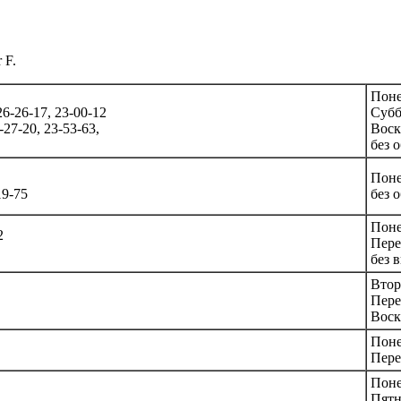
 F.
Поне
6-26-17, 23-00-12
Субб
27-20, 23-53-63,
Воск
без 
Поне
19-75
без 
Поне
2
Пере
без 
Втор
Пере
Воск
Поне
Пере
Поне
Пятн