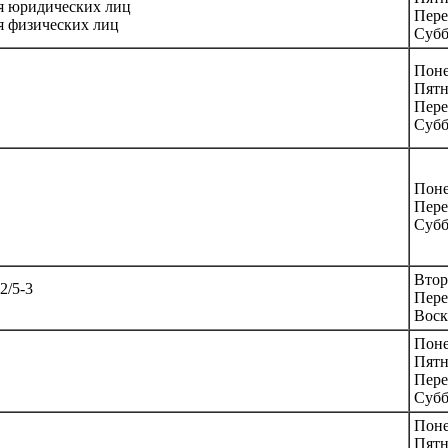
ля юридических лиц
Пере
ля физических лиц
Субб
Поне
Пятн
Пере
Субб
Поне
Пере
Субб
Втор
2/5-3
Пере
Воск
Поне
Пятн
Пере
Субб
Поне
Пятн