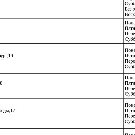
Субб
Без 
Воск
Поне
Пятн
Пере
Субб
Поне
бург,19
Пятн
Пере
Субб
Поне
68
Пятн
Пере
Субб
Поне
обеды,17
Пятн
Пере
Субб