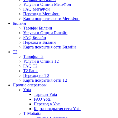
Услуги и Опции МегаФон
FAQ МегаФон
Переход в МегаФон
Карта покрытия сети МегаФон
Билайн
Тарифы Билайн
Услуги и Опции Билайн
FAQ Билайн
Переход в Билайн
Карта покрытия сети Билайн
T2
Тарифы T2
Услуги и Опции T2
FAQ T2
T2 Банк
Переход на T2
Карта покрытия сети T2
Прочие операторы
Yota
Тарифы Yota
FAQ Yota
Переход в Yota
Карта покрытия сети Yota
Т-Мобайл