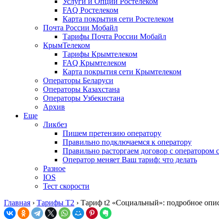
Услуги и Опции Ростелеком
FAQ Ростелеком
Карта покрытия сети Ростелеком
Почта России Мобайл
Тарифы Почта России Мобайл
КрымТелеком
Тарифы Крымтелеком
FAQ Крымтелеком
Карта покрытия сети Крымтелеком
Операторы Беларуси
Операторы Казахстана
Операторы Узбекистана
Архив
Еще
Ликбез
Пишем претензию оператору
Правильно подключаемся к оператору
Правильно расторгаем договор с оператором 
Оператор меняет Ваш тариф: что делать
Разное
IOS
Тест скорости
Главная
›
Тарифы T2
›
Тариф t2 «Социальный»: подробное опи