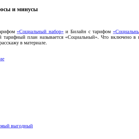
люсы и минусы
тарифом
«Социальный набор»
и Билайн с тарифом
«Социальны
й тарифный план называется «Социальный». Что включено в н
расскажу в материале.
ие
самый выгодный