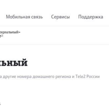
Социальный»
!
.