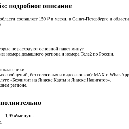
»: подробное описание
бласти составляет 150 ₽ в месяц, в Санкт-Петербурге и област
и.
торые не расходуют основной пакет минут.
ие) номера домашнего региона и номера Теле2 по России.
ноклассники.
вых сообщений, без голосовых и видеозвонков): MAX и WhatsApp
луге «Безлимит на Яндекс.Карты и Яндекс.Навигатор».
шнем регионе.
ополнительно
— 1,95 ₽/минута.
е.