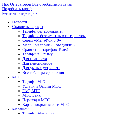
Про Операторов
Все о мобильной связи
Подобрать тариф
Рейтинг операторов
Новости
Сравнить тарифы
Тарифы без абонплаты
Тарифы с безлимитным интернетом
Серия «МегаФон 3.0»
МегаФон серия «Объединяй!»
Сравнение тарифов Теле2
Тарифы в Крыму
Для планшета
Для пенсионеров
Для умных устройств
Все таблицы сравнения
МТС
Тарифы МТС
Услуги и Опции МТС
FAQ МТС
МТС Банк
Переход в МТС
Карта покрытия сети МТС
МегаФон
Тарифы МегаФон