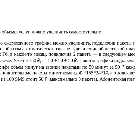
то объемы услуг можно увеличить самостоятельно:
ство ежемесячного трафика можно увеличить, подключив пакеты 
т образом автоматически означает увеличение абонентской плат
х Гб. в какой-то месяц, подключив 2 пакета — в следующем мес
объеме. Уже не 150 ₽, а 150 + 50 + 50 ₽. Пакеты трафика подкл
ифе объем минут на звонки пакетами по 50 минут за 50 ₽ каж
ополнительные пакеты минут командой *155*24*1#, а отключают
из 100 SMS стоит 50 ₽ (максимально 3 пакета). Абонентская пл