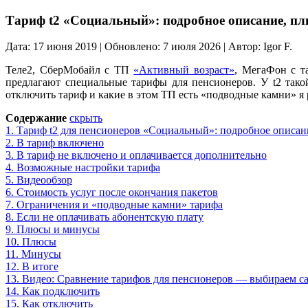
Тариф t2 «Социальный»: подробное описание, п
Дата: 17 июня 2019 | Обновлено: 7 июля 2026 | Автор: Igor F.
Теле2, СберМобайл с ТП
«Активный возраст»
, МегаФон с 
предлагают специальные тарифы для пенсионеров. У t2 тако
отключить тариф и какие в этом ТП есть «подводные камни» я 
Содержание
скрыть
1.
Тариф t2 для пенсионеров «Социальный»: подробное описан
2.
В тариф включено
3.
В тариф не включено и оплачивается дополнительно
4.
Возможные настройки тарифа
5.
Видеообзор
6.
Стоимость услуг после окончания пакетов
7.
Ограничения и «подводные камни» тарифа
8.
Если не оплачивать абонентскую плату
9.
Плюсы и минусы
10.
Плюсы
11.
Минусы
12.
В итоге
13.
Видео: Сравнение тарифов для пенсионеров — выбираем 
14.
Как подключить
15.
Как отключить