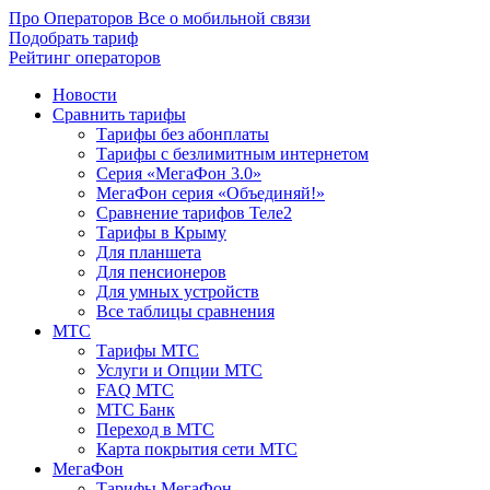
Про Операторов
Все о мобильной связи
Подобрать тариф
Рейтинг операторов
Новости
Сравнить тарифы
Тарифы без абонплаты
Тарифы с безлимитным интернетом
Серия «МегаФон 3.0»
МегаФон серия «Объединяй!»
Сравнение тарифов Теле2
Тарифы в Крыму
Для планшета
Для пенсионеров
Для умных устройств
Все таблицы сравнения
МТС
Тарифы МТС
Услуги и Опции МТС
FAQ МТС
МТС Банк
Переход в МТС
Карта покрытия сети МТС
МегаФон
Тарифы МегаФон