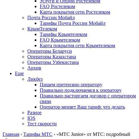
Услуги и Опции Ростелеком
FAQ Ростелеком
Карта покрытия сети Ростелеком
Почта России Мобайл
Тарифы Почта России Мобайл
КрымТелеком
Тарифы Крымтелеком
FAQ Крымтелеком
Карта покрытия сети Крымтелеком
Операторы Беларуси
Операторы Казахстана
Операторы Узбекистана
Архив
Еще
Ликбез
Пишем претензию оператору
Правильно подключаемся к оператору
Правильно расторгаем договор с оператором
связи
Оператор меняет Ваш тариф: что делать
Разное
IOS
Тест скорости
Главная
›
Тарифы МТС
›
«МТС Junior» от МТС: подробный