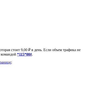
орая стоит 9,00 ₽ в день. Если объем трафика не
о командой
*115*00#
.
транице
;