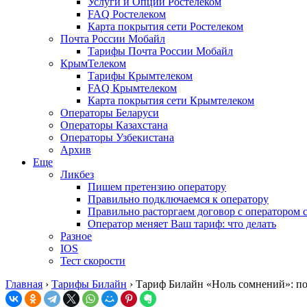
Услуги и Опции Ростелеком
FAQ Ростелеком
Карта покрытия сети Ростелеком
Почта России Мобайл
Тарифы Почта России Мобайл
КрымТелеком
Тарифы Крымтелеком
FAQ Крымтелеком
Карта покрытия сети Крымтелеком
Операторы Беларуси
Операторы Казахстана
Операторы Узбекистана
Архив
Еще
Ликбез
Пишем претензию оператору
Правильно подключаемся к оператору
Правильно расторгаем договор с оператором 
Оператор меняет Ваш тариф: что делать
Разное
IOS
Тест скорости
Главная
›
Тарифы Билайн
›
Тариф Билайн «Ноль сомнений»: п