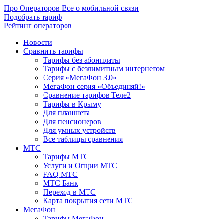
Про Операторов
Все о мобильной связи
Подобрать тариф
Рейтинг операторов
Новости
Сравнить тарифы
Тарифы без абонплаты
Тарифы с безлимитным интернетом
Серия «МегаФон 3.0»
МегаФон серия «Объединяй!»
Сравнение тарифов Теле2
Тарифы в Крыму
Для планшета
Для пенсионеров
Для умных устройств
Все таблицы сравнения
МТС
Тарифы МТС
Услуги и Опции МТС
FAQ МТС
МТС Банк
Переход в МТС
Карта покрытия сети МТС
МегаФон
Тарифы МегаФон