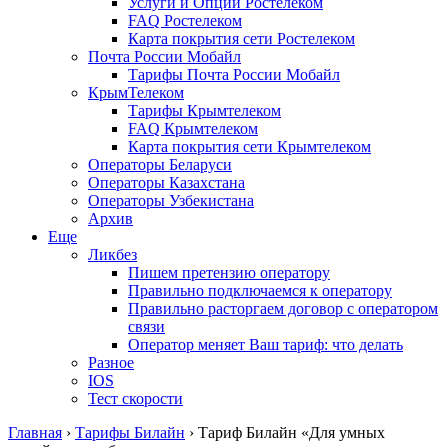
Услуги и Опции Ростелеком
FAQ Ростелеком
Карта покрытия сети Ростелеком
Почта России Мобайл
Тарифы Почта России Мобайл
КрымТелеком
Тарифы Крымтелеком
FAQ Крымтелеком
Карта покрытия сети Крымтелеком
Операторы Беларуси
Операторы Казахстана
Операторы Узбекистана
Архив
Еще
Ликбез
Пишем претензию оператору
Правильно подключаемся к оператору
Правильно расторгаем договор с оператором
связи
Оператор меняет Ваш тариф: что делать
Разное
IOS
Тест скорости
Главная
›
Тарифы Билайн
›
Тариф Билайн «Для умных