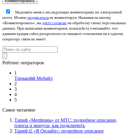
Уведомить меня о последующих комментариях по электронной
почте. Можно
подписаться
не комментируя. Нажимая на кнопку
«Комментировать», вы
даёте согласие
на обработку своих персональных
данных. При написании комментариев, пожалуйста учитывайте, что
администрация сайта prooperatorov.ru никакого отношения ни к одному
оператору связи не имеет.
Рейтинг операторов
1
Тинькофф Мобайл
2
3
4
5
Самое читаемое
Тариф «Membrana» от МТС: подробное описание,
плюсы и минусы, как подключить
Тариф t2 «Я Онлайн»: подробное описание