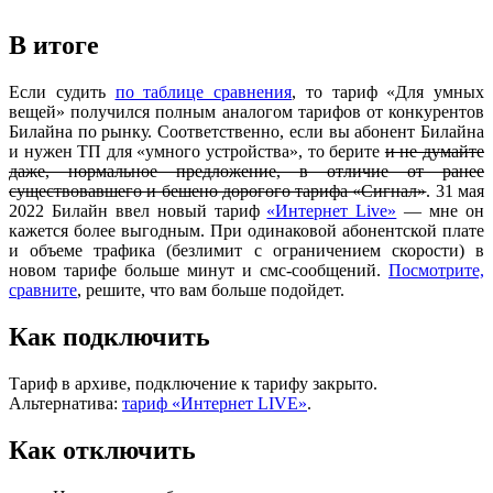
В итоге
Если судить
по таблице сравнения
, то тариф «Для умных
вещей» получился полным аналогом тарифов от конкурентов
Билайна по рынку. Соответственно, если вы абонент Билайна
и нужен ТП для «умного устройства», то берите
и не думайте
даже, нормальное предложение, в отличие от ранее
существовавшего и бешено дорогого тарифа «Сигнал»
. 31 мая
2022 Билайн ввел новый тариф
«Интернет Live»
— мне он
кажется более выгодным. При одинаковой абонентской плате
и объеме трафика (безлимит с ограничением скорости) в
новом тарифе больше минут и смс-сообщений.
Посмотрите,
сравните
, решите, что вам больше подойдет.
Как подключить
Тариф в архиве, подключение к тарифу закрыто.
Альтернатива:
тариф «Интернет LIVE»
.
Как отключить