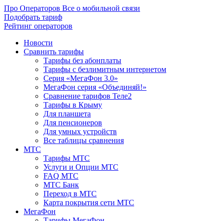
Про Операторов
Все о мобильной связи
Подобрать тариф
Рейтинг операторов
Новости
Сравнить тарифы
Тарифы без абонплаты
Тарифы с безлимитным интернетом
Серия «МегаФон 3.0»
МегаФон серия «Объединяй!»
Сравнение тарифов Теле2
Тарифы в Крыму
Для планшета
Для пенсионеров
Для умных устройств
Все таблицы сравнения
МТС
Тарифы МТС
Услуги и Опции МТС
FAQ МТС
МТС Банк
Переход в МТС
Карта покрытия сети МТС
МегаФон
Тарифы МегаФон