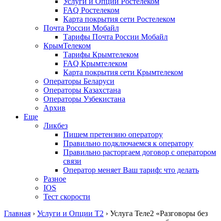
Услуги и Опции Ростелеком
FAQ Ростелеком
Карта покрытия сети Ростелеком
Почта России Мобайл
Тарифы Почта России Мобайл
КрымТелеком
Тарифы Крымтелеком
FAQ Крымтелеком
Карта покрытия сети Крымтелеком
Операторы Беларуси
Операторы Казахстана
Операторы Узбекистана
Архив
Еще
Ликбез
Пишем претензию оператору
Правильно подключаемся к оператору
Правильно расторгаем договор с оператором
связи
Оператор меняет Ваш тариф: что делать
Разное
IOS
Тест скорости
Главная
›
Услуги и Опции T2
›
Услуга Теле2 «Разговоры без