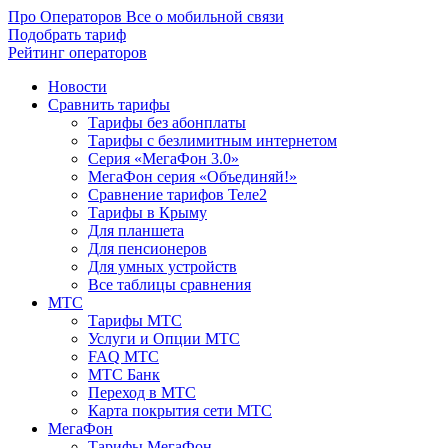
Про Операторов
Все о мобильной связи
Подобрать тариф
Рейтинг операторов
Новости
Сравнить тарифы
Тарифы без абонплаты
Тарифы с безлимитным интернетом
Серия «МегаФон 3.0»
МегаФон серия «Объединяй!»
Сравнение тарифов Теле2
Тарифы в Крыму
Для планшета
Для пенсионеров
Для умных устройств
Все таблицы сравнения
МТС
Тарифы МТС
Услуги и Опции МТС
FAQ МТС
МТС Банк
Переход в МТС
Карта покрытия сети МТС
МегаФон
Тарифы МегаФон