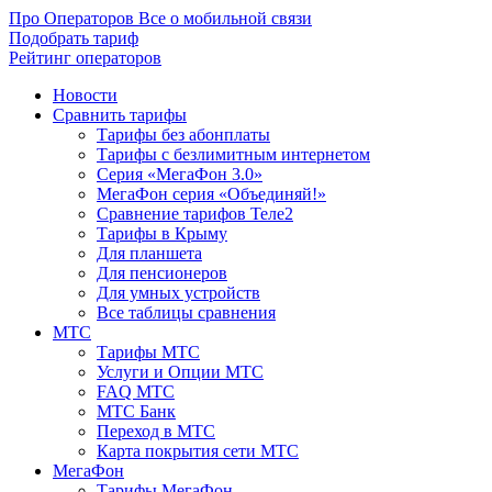
Про Операторов
Все о мобильной связи
Подобрать тариф
Рейтинг операторов
Новости
Сравнить тарифы
Тарифы без абонплаты
Тарифы с безлимитным интернетом
Серия «МегаФон 3.0»
МегаФон серия «Объединяй!»
Сравнение тарифов Теле2
Тарифы в Крыму
Для планшета
Для пенсионеров
Для умных устройств
Все таблицы сравнения
МТС
Тарифы МТС
Услуги и Опции МТС
FAQ МТС
МТС Банк
Переход в МТС
Карта покрытия сети МТС
МегаФон
Тарифы МегаФон