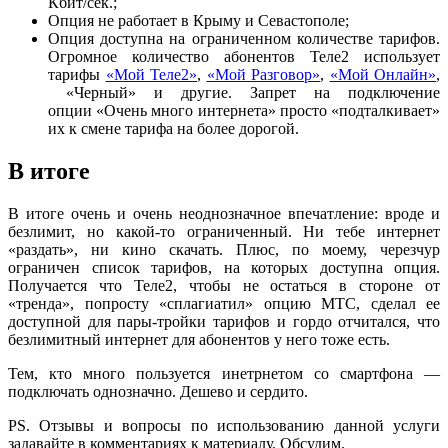
Кбит/сек.;
Опция не работает в Крыму и Севастополе;
Опция доступна на ограниченном количестве тарифов.
Огромное количество абонентов Теле2 использует
тарифы
«Мой Теле2»
,
«Мой Разговор»
,
«Мой Онлайн»
,
«Черный» и другие. Запрет на подключение
опции «Очень много интернета» просто «подталкивает»
их к смене тарифа на более дорогой.
В итоге
В итоге очень и очень неоднозначное впечатление: вроде и
безлимит, но какой-то ограниченный. Ни тебе интернет
«раздать», ни кино скачать. Плюс, по моему, черезчур
ограничен список тарифов, на которых доступна опция.
Получается что Теле2, чтобы не остаться в стороне от
«тренда», попросту «сплагиатил» опцию МТС, сделал ее
доступной для пары-тройки тарифов и гордо отчитался, что
безлимитный интернет для абонентов у него тоже есть.
Тем, кто много пользуется инетрнетом со смартфона —
подключать однозначно. Дешево и сердито.
PS. Отзывы и вопросы по использованию данной услуги
задавайте в комментариях к материалу. Обсудим.