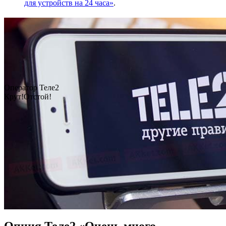
для устройств на 24 часа»
.
Оператор Теле2
Крут!
Отстой!