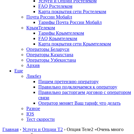
Услуги и Опции Ростелеком
FAQ Ростелеком
Карта покрытия сети Ростелеком
Почта России Мобайл
Тарифы Почта России Мобайл
КрымТелеком
Тарифы Крымтелеком
FAQ Крымтелеком
Карта покрытия сети Крымтелеком
Операторы Беларуси
Операторы Казахстана
Операторы Узбекистана
Архив
Еще
Ликбез
Пишем претензию оператору
Правильно подключаемся к оператору
Правильно расторгаем договор с оператором
связи
Оператор меняет Ваш тариф: что делать
Разное
IOS
Тест скорости
Главная
›
Услуги и Опции T2
›
Опция Теле2 «Очень много