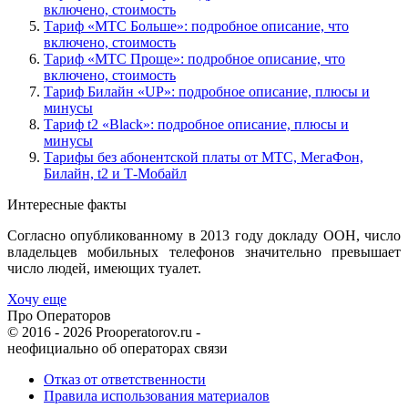
включено, стоимость
Тариф «МТС Больше»: подробное описание, что
включено, стоимость
Тариф «МТС Проще»: подробное описание, что
включено, стоимость
Тариф Билайн «UP»: подробное описание, плюсы и
минусы
Тариф t2 «Black»: подробное описание, плюсы и
минусы
Тарифы без абонентской платы от МТС, МегаФон,
Билайн, t2 и Т-Мобайл
Интересные факты
Согласно опубликованному в 2013 году докладу ООН, число
владельцев мобильных телефонов значительно превышает
число людей, имеющих туалет.
Хочу еще
Про Операторов
© 2016 - 2026 Prooperatorov.ru -
неофициально об операторах связи
Отказ от ответственности
Правила использования материалов