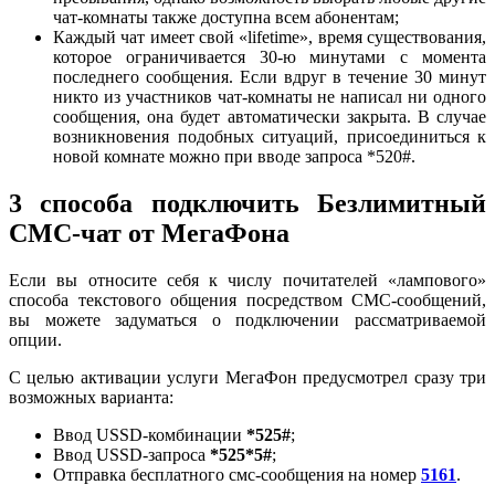
чат-комнаты также доступна всем абонентам;
Каждый чат имеет свой «lifetime», время существования,
которое ограничивается 30-ю минутами с момента
последнего сообщения. Если вдруг в течение 30 минут
никто из участников чат-комнаты не написал ни одного
сообщения, она будет автоматически закрыта. В случае
возникновения подобных ситуаций, присоединиться к
новой комнате можно при вводе запроса *520#.
3 способа подключить Безлимитный
СМС-чат от МегаФона
Если вы относите себя к числу почитателей «лампового»
способа текстового общения посредством СМС-сообщений,
вы можете задуматься о подключении рассматриваемой
опции.
С целью активации услуги МегаФон предусмотрел сразу три
возможных варианта:
Ввод USSD-комбинации
*525#
;
Ввод USSD-запроса
*525*5#
;
Отправка бесплатного смс-сообщения на номер
5161
.