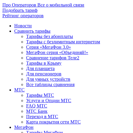
Про Операторов
Все о мобильной связи
Подобрать тариф
Рейтинг операторов
Новости
Сравнить тарифы
Тарифы без абонплаты
Тарифы с безлимитным интернетом
Серия «МегаФон 3.0»
МегаФон серия «Объединяй!»
Сравнение тарифов Теле2
Тарифы в Крыму
Для планшета
Для пенсионеров
Для умных устройств
Все таблицы сравнения
МТС
Тарифы МТС
Услуги и Опции МТС
FAQ МТС
МТС Банк
Переход в МТС
Карта покрытия сети МТС
МегаФон
Тарифы МегаФон