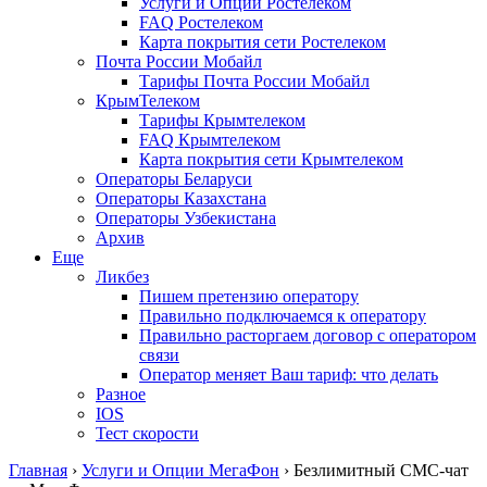
Услуги и Опции Ростелеком
FAQ Ростелеком
Карта покрытия сети Ростелеком
Почта России Мобайл
Тарифы Почта России Мобайл
КрымТелеком
Тарифы Крымтелеком
FAQ Крымтелеком
Карта покрытия сети Крымтелеком
Операторы Беларуси
Операторы Казахстана
Операторы Узбекистана
Архив
Еще
Ликбез
Пишем претензию оператору
Правильно подключаемся к оператору
Правильно расторгаем договор с оператором
связи
Оператор меняет Ваш тариф: что делать
Разное
IOS
Тест скорости
Главная
›
Услуги и Опции МегаФон
›
Безлимитный СМС-чат