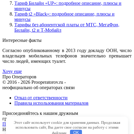
Тариф Билайн «UP»: подробное описание, плюсы и
минусы
Тариф t2 «Black»: подробное описание, плюсы и
минусы
Тарифы без абонентской платы от МТС, МегаФон,
Билайн, t2 и Т-Мобайл
Интересные факты
Согласно опубликованному в 2013 году докладу ООН, число
владельцев мобильных телефонов значительно превышает
число людей, имеющих туалет.
Хочу еще
Про Операторов
© 2016 - 2026 Prooperatorov.ru -
неофициально об операторах связи
Отказ от ответственности
Правила использования материалов
Присоединяйтесь к нашим дружным
группам в социальных сетях
Этот сайт использует cookie для хранения данных. Продолжая
Подобрать свой тариф
использовать сайт, Вы даете свое согласие на работу с этими
Наверх
файлами.
OK