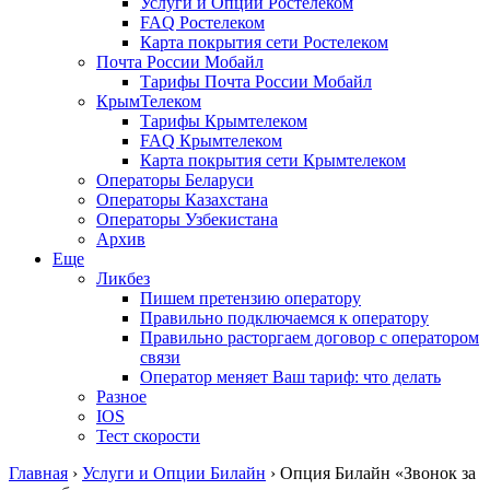
Услуги и Опции Ростелеком
FAQ Ростелеком
Карта покрытия сети Ростелеком
Почта России Мобайл
Тарифы Почта России Мобайл
КрымТелеком
Тарифы Крымтелеком
FAQ Крымтелеком
Карта покрытия сети Крымтелеком
Операторы Беларуси
Операторы Казахстана
Операторы Узбекистана
Архив
Еще
Ликбез
Пишем претензию оператору
Правильно подключаемся к оператору
Правильно расторгаем договор с оператором
связи
Оператор меняет Ваш тариф: что делать
Разное
IOS
Тест скорости
Главная
›
Услуги и Опции Билайн
›
Опция Билайн «Звонок за