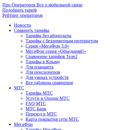
Про Операторов
Все о мобильной связи
Подобрать тариф
Рейтинг операторов
Новости
Сравнить тарифы
Тарифы без абонплаты
Тарифы с безлимитным интернетом
Серия «МегаФон 3.0»
МегаФон серия «Объединяй!»
Сравнение тарифов Теле2
Тарифы в Крыму
Для планшета
Для пенсионеров
Для умных устройств
Все таблицы сравнения
МТС
Тарифы МТС
Услуги и Опции МТС
FAQ МТС
МТС Банк
Переход в МТС
Карта покрытия сети МТС
МегаФон
Тарифы МегаФон