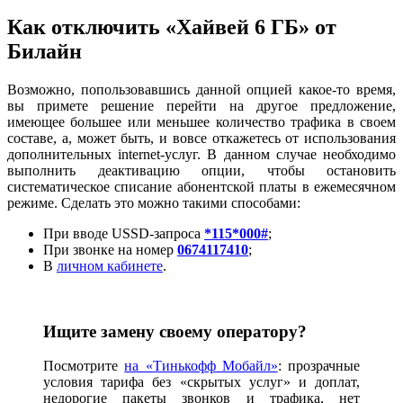
Как отключить «Хайвей 6 ГБ» от
Билайн
Возможно, попользовавшись данной опцией какое-то время,
вы примете решение перейти на другое предложение,
имеющее большее или меньшее количество трафика в своем
составе, а, может быть, и вовсе откажетесь от использования
дополнительных internet-услуг. В данном случае необходимо
выполнить деактивацию опции, чтобы остановить
систематическое списание абонентской платы в ежемесячном
режиме. Сделать это можно такими способами:
При вводе USSD-запроса
*115*000#
;
При звонке на номер
0674117410
;
В
личном кабинете
.
Ищите замену своему оператору?
Посмотрите
на «Тинькофф Мобайл»
: прозрачные
условия тарифа без «скрытых услуг» и доплат,
недорогие пакеты звонков и трафика, нет