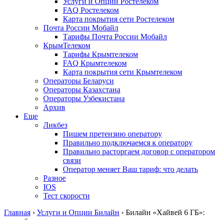
Услуги и Опции Ростелеком
FAQ Ростелеком
Карта покрытия сети Ростелеком
Почта России Мобайл
Тарифы Почта России Мобайл
КрымТелеком
Тарифы Крымтелеком
FAQ Крымтелеком
Карта покрытия сети Крымтелеком
Операторы Беларуси
Операторы Казахстана
Операторы Узбекистана
Архив
Еще
Ликбез
Пишем претензию оператору
Правильно подключаемся к оператору
Правильно расторгаем договор с оператором
связи
Оператор меняет Ваш тариф: что делать
Разное
IOS
Тест скорости
Главная
›
Услуги и Опции Билайн
›
Билайн «Хайвей 6 ГБ»: