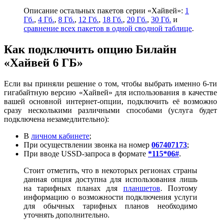
Описание остальных пакетов серии «Хайвей»:
1
Гб.
,
4 Гб.
,
8 Гб.
,
12 Гб.
,
18 Гб.
,
20 Гб.
,
30 Гб.
и
сравнение всех пакетов в одной сводной таблице
.
Как подключить опцию Билайн
«Хайвей 6 ГБ»
Если вы приняли решение о том, чтобы выбрать именно 6-ти
гигабайтную версию «Хайвей» для использования в качестве
вашей основной интернет-опции, подключить её возможно
сразу несколькими различными способами (услуга будет
подключена незамедлительно):
В
личном кабинете
;
При осуществлении звонка на номер
067407173
;
При вводе USSD-запроса в формате
*115*06#
.
Стоит отметить, что в некоторых регионах страны
данная опция доступна для использования лишь
на тарифных планах для
планшетов
. Поэтому
информацию о возможности подключения услуги
для обычных тарифных планов необходимо
уточнять дополнительно.