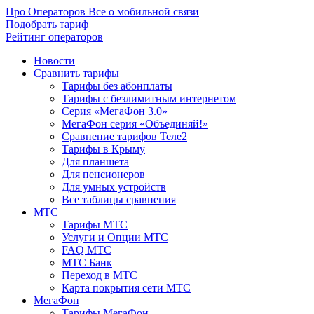
Про Операторов
Все о мобильной связи
Подобрать тариф
Рейтинг операторов
Новости
Сравнить тарифы
Тарифы без абонплаты
Тарифы с безлимитным интернетом
Серия «МегаФон 3.0»
МегаФон серия «Объединяй!»
Сравнение тарифов Теле2
Тарифы в Крыму
Для планшета
Для пенсионеров
Для умных устройств
Все таблицы сравнения
МТС
Тарифы МТС
Услуги и Опции МТС
FAQ МТС
МТС Банк
Переход в МТС
Карта покрытия сети МТС
МегаФон
Тарифы МегаФон