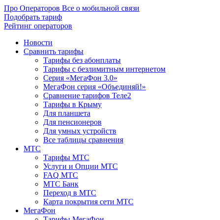
Про Операторов
Все о мобильной связи
Подобрать тариф
Рейтинг операторов
Новости
Сравнить тарифы
Тарифы без абонплаты
Тарифы с безлимитным интернетом
Серия «МегаФон 3.0»
МегаФон серия «Объединяй!»
Сравнение тарифов Теле2
Тарифы в Крыму
Для планшета
Для пенсионеров
Для умных устройств
Все таблицы сравнения
МТС
Тарифы МТС
Услуги и Опции МТС
FAQ МТС
МТС Банк
Переход в МТС
Карта покрытия сети МТС
МегаФон
Тарифы МегаФон