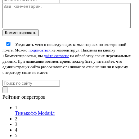
Уведомить меня о последующих комментариях по электронной
почте. Можно
подписаться
не комментируя. Нажимая на кнопку
«Комментировать», вы
даёте согласие
на обработку своих персональных
данных. При написании комментариев, пожалуйста учитывайте, что
администрация сайта prooperatorov.ru никакого отношения ни к одному
оператору связи не имеет.
Рейтинг операторов
1
Тинькофф Мобайл
2
3
4
5