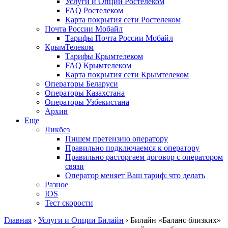
Услуги и Опции Ростелеком
FAQ Ростелеком
Карта покрытия сети Ростелеком
Почта России Мобайл
Тарифы Почта России Мобайл
КрымТелеком
Тарифы Крымтелеком
FAQ Крымтелеком
Карта покрытия сети Крымтелеком
Операторы Беларуси
Операторы Казахстана
Операторы Узбекистана
Архив
Еще
Ликбез
Пишем претензию оператору
Правильно подключаемся к оператору
Правильно расторгаем договор с оператором
связи
Оператор меняет Ваш тариф: что делать
Разное
IOS
Тест скорости
Главная
›
Услуги и Опции Билайн
›
Билайн «Баланс близких»