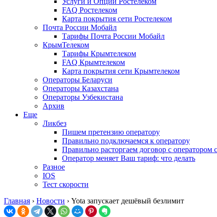
Услуги и Опции Ростелеком
FAQ Ростелеком
Карта покрытия сети Ростелеком
Почта России Мобайл
Тарифы Почта России Мобайл
КрымТелеком
Тарифы Крымтелеком
FAQ Крымтелеком
Карта покрытия сети Крымтелеком
Операторы Беларуси
Операторы Казахстана
Операторы Узбекистана
Архив
Еще
Ликбез
Пишем претензию оператору
Правильно подключаемся к оператору
Правильно расторгаем договор с оператором 
Оператор меняет Ваш тариф: что делать
Разное
IOS
Тест скорости
Главная
›
Новости
›
Yota запускает дешёвый безлимит