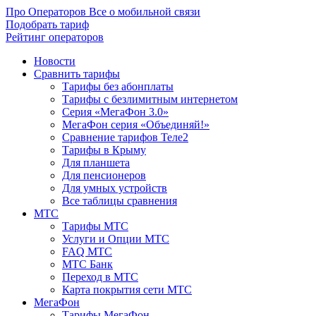
Про Операторов
Все о мобильной связи
Подобрать тариф
Рейтинг операторов
Новости
Сравнить тарифы
Тарифы без абонплаты
Тарифы с безлимитным интернетом
Серия «МегаФон 3.0»
МегаФон серия «Объединяй!»
Сравнение тарифов Теле2
Тарифы в Крыму
Для планшета
Для пенсионеров
Для умных устройств
Все таблицы сравнения
МТС
Тарифы МТС
Услуги и Опции МТС
FAQ МТС
МТС Банк
Переход в МТС
Карта покрытия сети МТС
МегаФон
Тарифы МегаФон