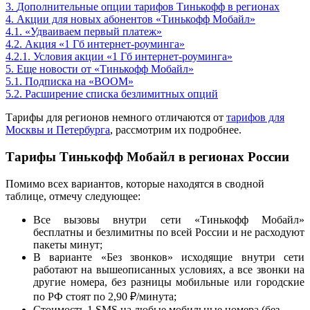
3.
Дополнительные опции тарифов Тинькофф в регионах
4.
Акции для новых абонентов «Тинькофф Мобайл»
4.1.
«Удваиваем первый платеж»
4.2.
Акция «1 Гб интернет-роуминга»
4.2.1.
Условия акции «1 Гб интернет-роуминга»
5.
Еще новости от «Тинькофф Мобайл»
5.1.
Подписка на «BOOM»
5.2.
Расширение списка безлимитных опций
Тарифы для регионов немного отличаются от
тарифов для
Москвы и Петербурга
, рассмотрим их подробнее.
Тарифы Тинькофф Мобайл в регионах России
Помимо всех вариантов, которые находятся в сводной
таблице, отмечу следующее:
Все вызовы внутри сети «Тинькофф Мобайл»
бесплатны и безлимитны по всей России и не расходуют
пакеты минут;
В варианте «Без звонков» исходящие внутри сети
работают на вышеописанных условиях, а все звонки на
другие номера, без разницы мобильные или городские
по РФ стоят по 2,90 ₽/минута;
Стоимость 1 SMS на любые мобильные номера (без