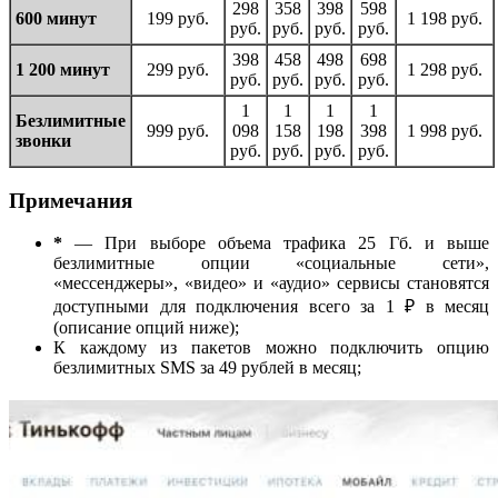
298
358
398
598
600 минут
199 руб.
1 198 руб.
руб.
руб.
руб.
руб.
398
458
498
698
1 200 минут
299 руб.
1 298 руб.
руб.
руб.
руб.
руб.
1
1
1
1
Безлимитные
999 руб.
098
158
198
398
1 998 руб.
звонки
руб.
руб.
руб.
руб.
Примечания
*
— При выборе объема трафика 25 Гб. и выше
безлимитные опции «социальные сети»,
«мессенджеры», «видео» и «аудио» сервисы становятся
доступными для подключения всего за 1 ₽ в месяц
(описание опций ниже);
К каждому из пакетов можно подключить опцию
безлимитных SMS за 49 рублей в месяц;