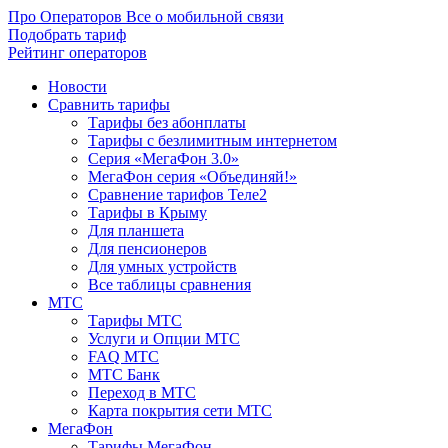
Про Операторов
Все о мобильной связи
Подобрать тариф
Рейтинг операторов
Новости
Сравнить тарифы
Тарифы без абонплаты
Тарифы с безлимитным интернетом
Серия «МегаФон 3.0»
МегаФон серия «Объединяй!»
Сравнение тарифов Теле2
Тарифы в Крыму
Для планшета
Для пенсионеров
Для умных устройств
Все таблицы сравнения
МТС
Тарифы МТС
Услуги и Опции МТС
FAQ МТС
МТС Банк
Переход в МТС
Карта покрытия сети МТС
МегаФон
Тарифы МегаФон