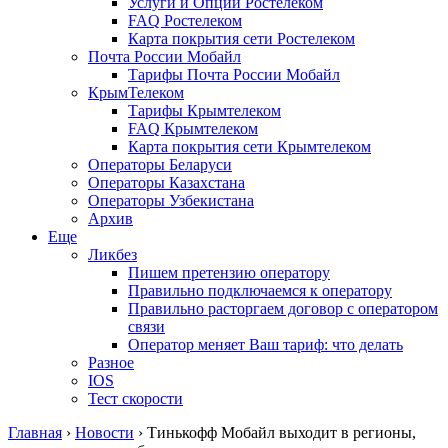
Услуги и Опции Ростелеком
FAQ Ростелеком
Карта покрытия сети Ростелеком
Почта России Мобайл
Тарифы Почта России Мобайл
КрымТелеком
Тарифы Крымтелеком
FAQ Крымтелеком
Карта покрытия сети Крымтелеком
Операторы Беларуси
Операторы Казахстана
Операторы Узбекистана
Архив
Еще
Ликбез
Пишем претензию оператору
Правильно подключаемся к оператору
Правильно расторгаем договор с оператором
связи
Оператор меняет Ваш тариф: что делать
Разное
IOS
Тест скорости
Главная
›
Новости
›
Тинькофф Мобайл выходит в регионы,