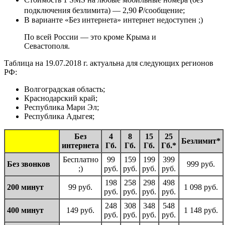
подключения безлимита) — 2,90 ₽/сообщение;
В варианте «Без интернета» интернет недоступен ;)
По всей России — это кроме Крыма и
Севастополя.
Таблица на 19.07.2018 г. актуальна для следующих регионов
РФ:
Волгоградская область;
Краснодарский край;
Республика Мари Эл;
Республика Адыгея;
Без
4
8
15
25
Безлимит*
интернета
Гб.
Гб.
Гб.
Гб.*
Бесплатно
99
159
199
399
Без звонков
999 руб.
;)
руб.
руб.
руб.
руб.
198
258
298
498
200 минут
99 руб.
1 098 руб.
руб.
руб.
руб.
руб.
248
308
348
548
400 минут
149 руб.
1 148 руб.
руб.
руб.
руб.
руб.