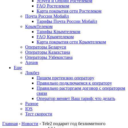
Услуги и Опции Ростелеком
FAQ Ростелеком
Карта покрытия сети Ростелеком
Почта России Мобайл
Тарифы Почта России Мобайл
КрымТелеком
Тарифы Крымтелеком
FAQ Крымтелеком
Карта покрытия сети Крымтелеком
Операторы Беларуси
Операторы Казахстана
Операторы Узбекистана
Архив
Еще
Ликбез
Пишем претензию оператору
Правильно подключаемся к оператору
Правильно расторгаем договор с оператором
связи
Оператор меняет Ваш тариф: что делать
Разное
IOS
Тест скорости
Главная
›
Новости
›
Tele2 подарит год безлимитного