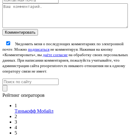
Уведомить меня о последующих комментариях по электронной
почте. Можно
подписаться
не комментируя. Нажимая на кнопку
«Комментировать», вы
даёте согласие
на обработку своих персональных
данных. При написании комментариев, пожалуйста учитывайте, что
администрация сайта prooperatorov.ru никакого отношения ни к одному
оператору связи не имеет.
Рейтинг операторов
1
Тинькофф Мобайл
2
3
4
5