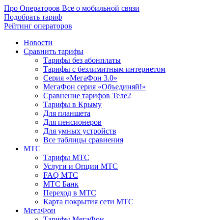
Про Операторов
Все о мобильной связи
Подобрать тариф
Рейтинг операторов
Новости
Сравнить тарифы
Тарифы без абонплаты
Тарифы с безлимитным интернетом
Серия «МегаФон 3.0»
МегаФон серия «Объединяй!»
Сравнение тарифов Теле2
Тарифы в Крыму
Для планшета
Для пенсионеров
Для умных устройств
Все таблицы сравнения
МТС
Тарифы МТС
Услуги и Опции МТС
FAQ МТС
МТС Банк
Переход в МТС
Карта покрытия сети МТС
МегаФон
Тарифы МегаФон