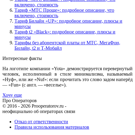
включено, стоимость
Тариф «МТС Проще»: подробное описание, что
включено, стоимость
Тариф Билайн «UP»: подробное описание, плюсы и
минусы
Тариф t2 «Black»: подробное описание, плюсы и
минусы
Тарифы без абонентской платы от МТС, МегаФон,
Билайн, t2 и Т-Мобайл
Интересные факты
На логотипе компании «Yota» демонстрируется перевернутый
человек, исполненный в стиле минимализма, называемый
«Нуф», или же «Nuf»: если прочитать это слово задом наперёд
— «Fun» (с англ. — «веселье»).
Хочу еще
Про Операторов
© 2016 - 2026 Prooperatorov.ru -
неофициально об операторах связи
Отказ от ответственности
Правила использования материалов