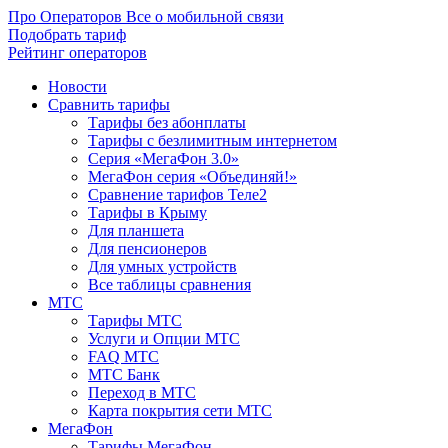
Про Операторов
Все о мобильной связи
Подобрать тариф
Рейтинг операторов
Новости
Сравнить тарифы
Тарифы без абонплаты
Тарифы с безлимитным интернетом
Серия «МегаФон 3.0»
МегаФон серия «Объединяй!»
Сравнение тарифов Теле2
Тарифы в Крыму
Для планшета
Для пенсионеров
Для умных устройств
Все таблицы сравнения
МТС
Тарифы МТС
Услуги и Опции МТС
FAQ МТС
МТС Банк
Переход в МТС
Карта покрытия сети МТС
МегаФон
Тарифы МегаФон