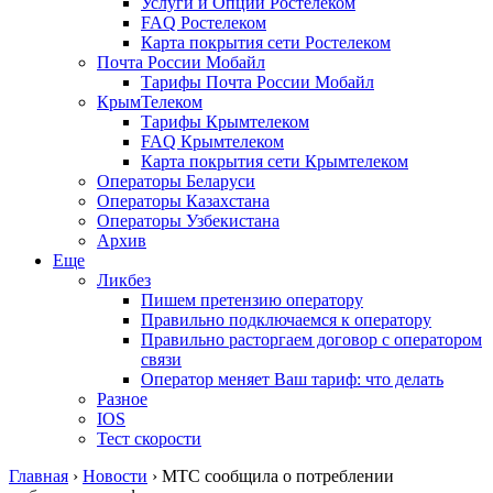
Услуги и Опции Ростелеком
FAQ Ростелеком
Карта покрытия сети Ростелеком
Почта России Мобайл
Тарифы Почта России Мобайл
КрымТелеком
Тарифы Крымтелеком
FAQ Крымтелеком
Карта покрытия сети Крымтелеком
Операторы Беларуси
Операторы Казахстана
Операторы Узбекистана
Архив
Еще
Ликбез
Пишем претензию оператору
Правильно подключаемся к оператору
Правильно расторгаем договор с оператором
связи
Оператор меняет Ваш тариф: что делать
Разное
IOS
Тест скорости
Главная
›
Новости
›
МТС сообщила о потреблении