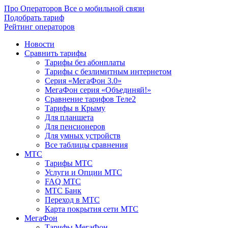
Про Операторов
Все о мобильной связи
Подобрать тариф
Рейтинг операторов
Новости
Сравнить тарифы
Тарифы без абонплаты
Тарифы с безлимитным интернетом
Серия «МегаФон 3.0»
МегаФон серия «Объединяй!»
Сравнение тарифов Теле2
Тарифы в Крыму
Для планшета
Для пенсионеров
Для умных устройств
Все таблицы сравнения
МТС
Тарифы МТС
Услуги и Опции МТС
FAQ МТС
МТС Банк
Переход в МТС
Карта покрытия сети МТС
МегаФон
Тарифы МегаФон