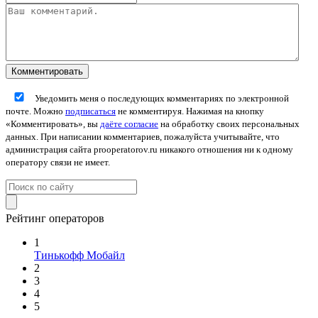
Уведомить меня о последующих комментариях по электронной
почте. Можно
подписаться
не комментируя. Нажимая на кнопку
«Комментировать», вы
даёте согласие
на обработку своих персональных
данных. При написании комментариев, пожалуйста учитывайте, что
администрация сайта prooperatorov.ru никакого отношения ни к одному
оператору связи не имеет.
Рейтинг операторов
1
Тинькофф Мобайл
2
3
4
5