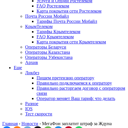
Услуги и Опции Ростелеком
FAQ Ростелеком
Карта покрытия сети Ростелеком
Почта России Мобайл
Тарифы Почта России Мобайл
КрымТелеком
Тарифы Крымтелеком
FAQ Крымтелеком
Карта покрытия сети Крымтелеком
Операторы Беларуси
Операторы Казахстана
Операторы Узбекистана
Архив
Еще
Ликбез
Пишем претензию оператору
Правильно подключаемся к оператору
Правильно расторгаем договор с оператором
связи
Оператор меняет Ваш тариф: что делать
Разное
IOS
Тест скорости
Главная
›
Новости
›
МегаФон заплатит штраф за Ждуна