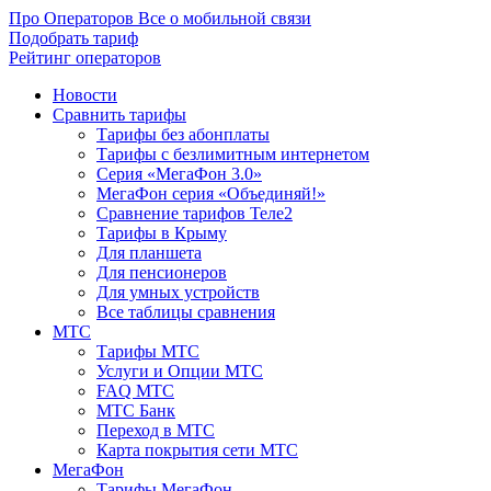
Про Операторов
Все о мобильной связи
Подобрать тариф
Рейтинг операторов
Новости
Сравнить тарифы
Тарифы без абонплаты
Тарифы с безлимитным интернетом
Серия «МегаФон 3.0»
МегаФон серия «Объединяй!»
Сравнение тарифов Теле2
Тарифы в Крыму
Для планшета
Для пенсионеров
Для умных устройств
Все таблицы сравнения
МТС
Тарифы МТС
Услуги и Опции МТС
FAQ МТС
МТС Банк
Переход в МТС
Карта покрытия сети МТС
МегаФон
Тарифы МегаФон