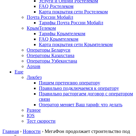
Услуги и Опции Ростелеком
FAQ Ростелеком
Карта покрытия сети Ростелеком
Почта России Мобайл
Тарифы Почта России Мобайл
КрымТелеком
Тарифы Крымтелеком
FAQ Крымтелеком
Карта покрытия сети Крымтелеком
Операторы Беларуси
Операторы Казахстана
Операторы Узбекистана
Архив
Еще
Ликбез
Пишем претензию оператору
Правильно подключаемся к оператору
Правильно расторгаем договор с оператором
связи
Оператор меняет Ваш тариф: что делать
Разное
IOS
Тест скорости
Главная
›
Новости
›
МегаФон продолжает строительство под