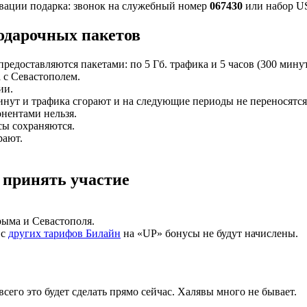
вации подарка: звонок на служебный номер
067430
или набор 
одарочных пакетов
предоставляются пакетами: по 5 Гб. трафика и 5 часов (300 мин
 с Севастополем.
ии.
нут и трафика сгорают и на следующие периоды не переносятся
нентами нельзя.
сы сохраняются.
рают.
 принять участие
рыма и Севастополя.
 с
других тарифов Билайн
на «UP» бонусы не будут начислены.
всего это будет сделать прямо сейчас. Халявы много не бывает.