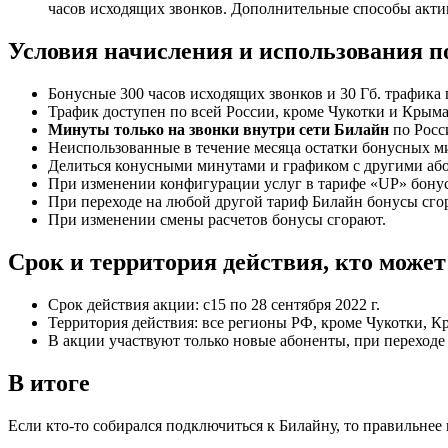
часов исходящих звонков. Дополнительные способы акти
Условия начисления и использования п
Бонусные 300 часов исходящих звонков и 30 Гб. трафика 
Трафик доступен по всей России, кроме Чукотки и Крыма
Минуты только на звонки внутри сети Билайн
по Росс
Неиспользованные в течение месяца остатки бонусных ми
Делиться конусными минутами и графиком с другими або
При изменении конфигурации услуг в тарифе «UP» бону
При переходе на любой другой тариф Билайн бонусы сго
При изменении смены расчетов бонусы сгорают.
Срок и территория действия, кто может
Срок действия акции: с15 по 28 сентября 2022 г.
Территория действия: все регионы РФ, кроме Чукотки, К
В акции участвуют только новые абоненты, при переходе
В итоге
Если кто-то собирался подключиться к Билайну, то правильнее 