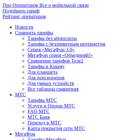
Про Операторов
Все о мобильной связи
Подобрать тариф
Рейтинг операторов
Новости
Сравнить тарифы
Тарифы без абонплаты
Тарифы с безлимитным интернетом
Серия «МегаФон 3.0»
МегаФон серия «Объединяй!»
Сравнение тарифов Теле2
Тарифы в Крыму
Для планшета
Для пенсионеров
Для умных устройств
Все таблицы сравнения
МТС
Тарифы МТС
Услуги и Опции МТС
FAQ МТС
МТС Банк
Переход в МТС
Карта покрытия сети МТС
МегаФон
Тарифы МегаФон