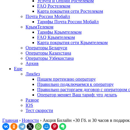
Услуги и Опции Ростелеком
FAQ Ростелеком
Карта покрытия сети Ростелеком
Почта России Мобайл
Тарифы Почта России Мобайл
КрымТелеком
Тарифы Крымтелеком
FAQ Крымтелеком
Карта покрытия сети Крымтелеком
Операторы Беларуси
Операторы Казахстана
Операторы Узбекистана
Архив
Еще
Ликбез
Пишем претензию оператору
Правильно подключаемся к оператору
Правильно расторгаем договор с оператором 
Оператор меняет Ваш тариф: что делать
Разное
IOS
Тест скорости
Главная
›
Новости
›
Акция Билайн «30 Гб. и 30 часов в подарок