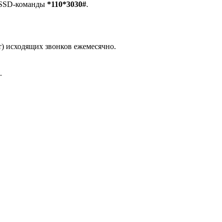
USSD-команды
*110*3030#
.
ут) исходящих звонков ежемесячно.
.