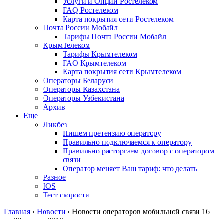
Услуги и Опции Ростелеком
FAQ Ростелеком
Карта покрытия сети Ростелеком
Почта России Мобайл
Тарифы Почта России Мобайл
КрымТелеком
Тарифы Крымтелеком
FAQ Крымтелеком
Карта покрытия сети Крымтелеком
Операторы Беларуси
Операторы Казахстана
Операторы Узбекистана
Архив
Еще
Ликбез
Пишем претензию оператору
Правильно подключаемся к оператору
Правильно расторгаем договор с оператором
связи
Оператор меняет Ваш тариф: что делать
Разное
IOS
Тест скорости
Главная
›
Новости
›
Новости операторов мобильной связи 16