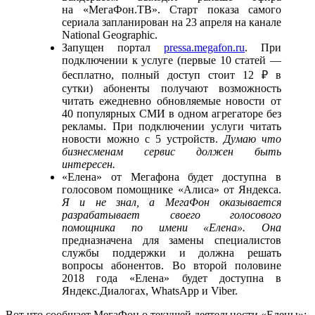
на «МегаФон.ТВ». Старт показа самого
сериала запланирован на 23 апреля на канале
National Geographic.
Запущен портал
pressa.megafon.ru
. При
подключении к услуге (первые 10 статей —
бесплатно, полный доступ стоит 12 ₽ в
сутки) абоненты получают возможность
читать ежедневно обновляемые новости от
40 популярных СМИ в одном агрегаторе без
рекламы. При подключении услуги читать
новости можно с 5 устройств.
Думаю что
бизнесменам сервис должен быть
интересен.
«Елена» от Мегафона будет доступна в
голосовом помощнике «Алиса» от Яндекса.
Я и не знал, а МегаФон оказывается
разрабатывает своего голосового
помощника по имени «Елена».
Она
предназначена для замены специалистов
службы поддержки и должна решать
вопросы абонентов. Во второй половине
2018 года «Елена» будет доступна в
Яндекс.Диалогах, WhatsApp и Viber.
Вот что сообщает МегаФон о текущей деятельности «Елены»: