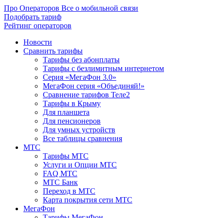
Про Операторов
Все о мобильной связи
Подобрать тариф
Рейтинг операторов
Новости
Сравнить тарифы
Тарифы без абонплаты
Тарифы с безлимитным интернетом
Серия «МегаФон 3.0»
МегаФон серия «Объединяй!»
Сравнение тарифов Теле2
Тарифы в Крыму
Для планшета
Для пенсионеров
Для умных устройств
Все таблицы сравнения
МТС
Тарифы МТС
Услуги и Опции МТС
FAQ МТС
МТС Банк
Переход в МТС
Карта покрытия сети МТС
МегаФон
Тарифы МегаФон