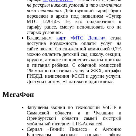
не раскрыл никаких условий и что изменится
пока непонятно
. Действующий тариф будет
переведен в архив под названием «Супер
МТС 122014». Те, кто подключился к
тарифу ранее, смогут использовать его на
старых условиях.
Владельцам
карт «МТС Деньги»
стала
доступна возможность оплаты услуг на
сайте mos.ru. Со сниженной комиссией 0,7%
можно оплатить детский сад, школу, секции,
кружки, а также пополненить карты прохода
и питания ребёнка. С обычной комиссией
1% можно оплачивать услуги ЖКХ, штрафы
ГИБДД, начисления ФССП и другие услуги.
Достуна система «Платежи в один клик».
МегаФон
Запущены звонки по технологии VoLTE в
Самарской области, а в Чувашии и
Оренбургской области самый быстрый
мобильный интернет LTE-Advanced.
Сериал «Гений: Пикассо» с Антонио
Бандерасом выходит раньше эфира