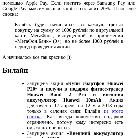
помощью Apple Pay. Если платить через Samsung Pay или
Google Pay максимальный кэшбэк составит 20%. Плюс еще
сноска:
Кэшбэк будет начисляться за каждую третью
покупку на сумму от 1000 рублей по виртуальной
карте МегаФона, выпущенной в приложении
«МегаФон.Банк» (0+), но не более 1000 рублей в
период проведения акции.
А начиналось все так красиво )))
Билайн
Запущена акция
«Купи смартфон Huawei
P20» и получи в подарок фитнес-трекер
Huawei Band 2 Pro и внешний
аккумулятор Huawei 10mAh
. Акция
действует с 17 апреля по 12 мая 2018 года
только в салонах связи Билайн
из этого
списка
. Как всегда количество подарков
ограничено, потому кому интересно есть
смысл поторопиться.
Запущена акция
«Внешний аккумулятор